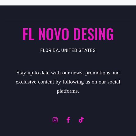
FL NOVO DESING
FLORIDA, UNITED STATES
Stay up to date with our news, promotions and
exclusive content by following us on our social
platforms.