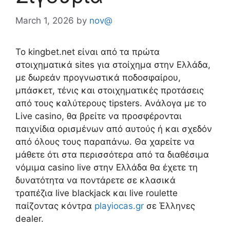
March 1, 2026
by
nov@
Το kingbet.net είναι από τα πρώτα
στοιχηματικά sites για στοίχημα στην Ελλάδα,
με δωρεάν προγνωστικά ποδοσφαίρου,
μπάσκετ, τένις και στοιχηματικές προτάσεις
από τους καλύτερους tipsters. Ανάλογα με το
Live casino, θα βρείτε να προσφέρονται
παιχνίδια ορισμένων από αυτούς ή και σχεδόν
από όλους τους παραπάνω. Θα χαρείτε να
μάθετε ότι στα περισσότερα από τα διαθέσιμα
νόμιμα casino live στην Ελλάδα θα έχετε τη
δυνατότητα να ποντάρετε σε κλασικά
τραπέζια live blackjack και live roulette
παίζοντας κόντρα
playiocas.gr
σε Έλληνες
dealer.