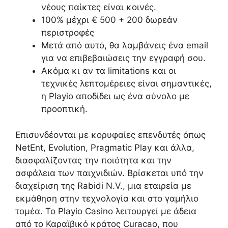
νέους παίκτες είναι κοινές.
100% μέχρι € 500 + 200 δωρεάν
περιστροφές
Μετά από αυτό, θα λαμβάνεις ένα email
για να επιβεβαιώσεις την εγγραφή σου.
Ακόμα κι αν τα limitations και οι
τεχνικές λεπτομέρειες είναι σημαντικές,
η Playio αποδίδει ως ένα σύνολο με
προοπτική.
Επισυνδέονται με κορυφαίες επενδυτές όπως
NetEnt, Evolution, Pragmatic Play και άλλα,
διασφαλίζοντας την ποιότητα και την
ασφάλεια των παιχνιδιών. Βρίσκεται υπό την
διαχείριση της Rabidi N.V., μια εταιρεία με
εκμάθηση στην τεχνολογία και στο γαμήλιο
τομέα. Το Playio Casino λειτουργεί με άδεια
από το Καραϊβικό κράτος Curacao, που