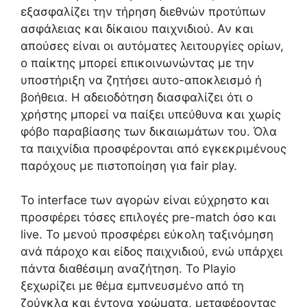
εξασφαλίζει την τήρηση διεθνών προτύπων
ασφάλειας και δίκαιου παιχνιδιού. Αν και
απούσες είναι οι αυτόματες λειτουργίες ορίων,
ο παίκτης μπορεί επικοινωνώντας με την
υποστήριξη να ζητήσει αυτο-αποκλεισμό ή
βοήθεια. Η αδειοδότηση διασφαλίζει ότι ο
χρήστης μπορεί να παίξει υπεύθυνα και χωρίς
φόβο παραβίασης των δικαιωμάτων του. Όλα
τα παιχνίδια προσφέρονται από εγκεκριμένους
παρόχους με πιστοποίηση για fair play.
Το interface των αγορών είναι εύχρηστο και
προσφέρει τόσες επιλογές pre-match όσο και
live. Το μενού προσφέρει εύκολη ταξινόμηση
ανά πάροχο και είδος παιχνιδιού, ενώ υπάρχει
πάντα διαθέσιμη αναζήτηση. Το Playio
ξεχωρίζει με θέμα εμπνευσμένο από τη
ζούγκλα και έντονα χρώματα, μεταφέροντας