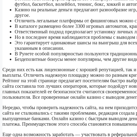
футбол, баскетбол, волейбол, теннис, бокс, хоккей и авто
Казино на реальные деньги предлагают разнообразие игр,
другое.
Отличить легальные платформы от фишинговых можно с
В каталоге размещено более 3300 игровых автоматов, кр
Ответственный подход предполагает установку личных ли
Но в последнее время наблюдаются проблемы с выводом 
Это гарантирует одинаковые шансы на выигрыш для всех 
указанным в описании.
В Рунете особой популярностью пользуются традиционн
Бездепозитные бонусы менее популярны, чем другие виды
Среди них есть как лицензионные с хорошей репутацией, так
выплаты. Отличить надежную площадку можно по разным крите
Рейтинг на этой странице предлагает посетителям быстро выб
сайта составила топ лучших операторов, которые подойдут н
главных показателей ее безопасности считаются своевременно
пользователя. Все проверенные онлайн казино с выводом денег
Нередко, чтобы проверить надежность сайта, на нем приходитс
сайта не сталкивались с такими проблемами, редакция создала р
выпущенные банками. Онлайн казино с быстрым выводом дене
платежа. Преимуществом этого способа становятся повышенны
Еще одна возможность заработать — участвовать в реферально