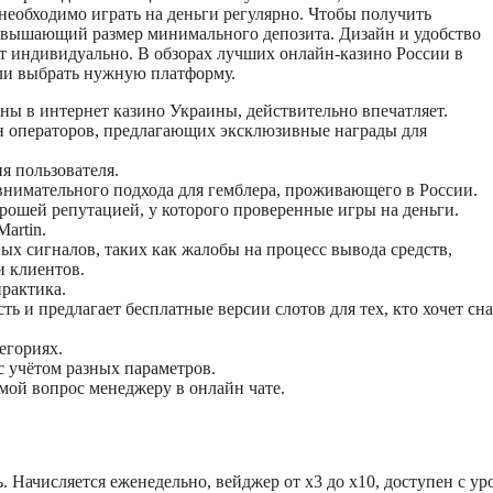
 необходимо играть на деньги регулярно. Чтобы получить
ревышающий размер минимального депозита. Дизайн и удобство
т индивидуально. В обзорах лучших онлайн-казино России в
гли выбрать нужную платформу.
ны в интернет казино Украины, действительно впечатляет.
 операторов, предлагающих эксклюзивные награды для
я пользователя.
внимательного подхода для гемблера, проживающего в России.
рошей репутацией, у которого проверенные игры на деньги.
artin.
х сигналов, таких как жалобы на процесс вывода средств,
и клиентов.
практика.
ь и предлагает бесплатные версии слотов для тех, кто хочет сна
егориях.
с учётом разных параметров.
мой вопрос менеджеру в онлайн чате.
 Начисляется еженедельно, вейджер от х3 до х10, доступен с ур