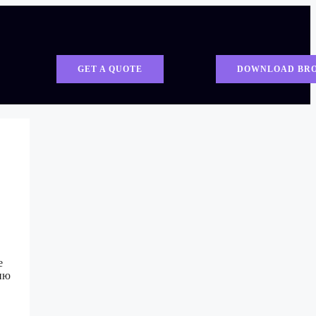
GET A QUOTE
DOWNLOAD BR
е
ию