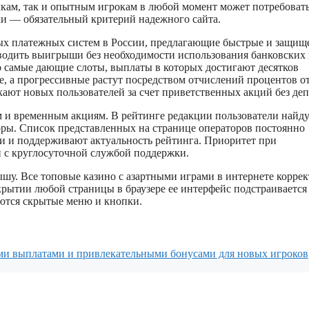
чкам, так и опытным игрокам в любой момент может потребоват
и — обязательный критерий надежного сайта.
ых платежных систем в России, предлагающие быстрые и защи
водить выигрыши без необходимости использования банковских 
о самые дающие слоты, выплаты в которых достигают десятков
, а прогрессивные растут посредством отчислений процентов о
ают новых пользователей за счет приветственных акций без деп
 и временным акциям. В рейтинге редакции пользователи найд
ры. Список представленных на странице операторов постоянно
и и поддерживают актуальность рейтинга. Приоритет при
 с круглосуточной службой поддержки.
ышу. Все топовые казино с азартными играми в интернете корре
рытии любой страницы в браузере ее интерфейс подстраивается
яются скрытые меню и кнопки.
ми выплатами и привлекательными бонусами для новых игроков