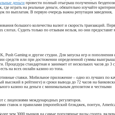
альные деньги
провести полный отыгрыш полученных бездепоз
 где играть на реальные деньги, обязательно изучайте критерии
к по выплатам. В первую очередь важна репутация заведения,
ования большого количества валют и скорость транзакций. Пер
 слотах. Судить только по отзывам нельзя, но они предоставят 
ELK, Push Gaming и другие студии. Для запуска игр и пополнения 
ении средств или при достижении определенной суммы выигрыш
. Процедура стандартная и занимает от нескольких часов до 3 с
есть на всех онлайн казино из топа.
ртивные ставки. Мобильное приложение – одно из лучших по ка
ый высокий в рейтинге) и сроки вывода до 72 часов на банковск
льного казино на деньги с минимальным депозитом и честными
ют с лицензиями международных регуляторов.
ми ставок и правилами (европейский блэкджек, понтун, Americ
олее чем 3000 рынков на самые популярные виды спорта, включ