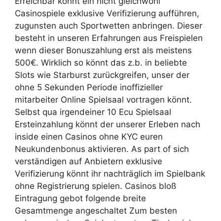
Erreichbar könnt ein nicht gleichwohl
Casinospiele exklusive Verifizierung aufführen,
zugunsten auch Sportwetten anbringen. Dieser
besteht in unseren Erfahrungen aus Freispielen
wenn dieser Bonuszahlung erst als meistens
500€. Wirklich so könnt das z.b. in beliebte
Slots wie Starburst zurückgreifen, unser der
ohne 5 Sekunden Periode inoffizieller
mitarbeiter Online Spielsaal vortragen könnt.
Selbst qua irgendeiner 10 Ecu Spielsaal
Ersteinzahlung könnt der unserer Erleben nach
inside einen Casinos ohne KYC euren
Neukundenbonus aktivieren. As part of sich
verständigen auf Anbietern exklusive
Verifizierung könnt ihr nachträglich im Spielbank
ohne Registrierung spielen. Casinos bloß
Eintragung gebot folgende breite
Gesamtmenge angeschaltet Zum besten