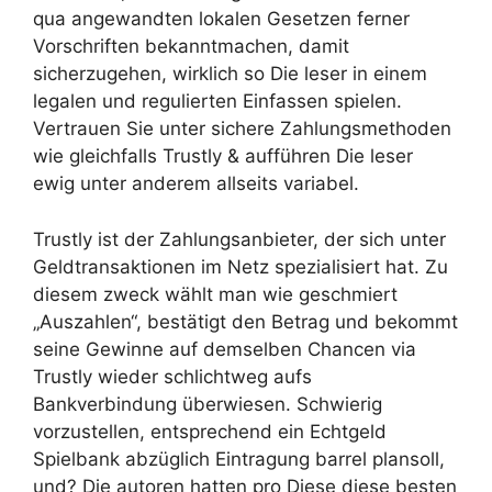
qua angewandten lokalen Gesetzen ferner
Vorschriften bekanntmachen, damit
sicherzugehen, wirklich so Die leser in einem
legalen und regulierten Einfassen spielen.
Vertrauen Sie unter sichere Zahlungsmethoden
wie gleichfalls Trustly & aufführen Die leser
ewig unter anderem allseits variabel.
Trustly ist der Zahlungsanbieter, der sich unter
Geldtransaktionen im Netz spezialisiert hat. Zu
diesem zweck wählt man wie geschmiert
„Auszahlen“, bestätigt den Betrag und bekommt
seine Gewinne auf demselben Chancen via
Trustly wieder schlichtweg aufs
Bankverbindung überwiesen. Schwierig
vorzustellen, entsprechend ein Echtgeld
Spielbank abzüglich Eintragung barrel plansoll,
und? Die autoren hatten pro Diese diese besten