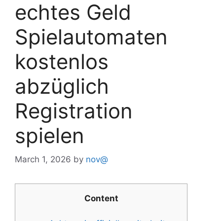
echtes Geld
Spielautomaten
kostenlos
abzüglich
Registration
spielen
March 1, 2026
by
nov@
Content