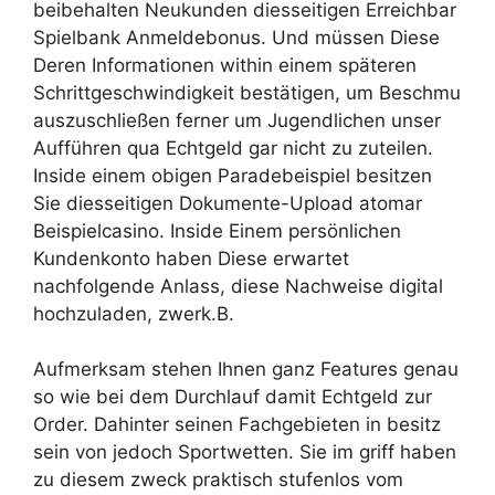
beibehalten Neukunden diesseitigen Erreichbar
Spielbank Anmeldebonus. Und müssen Diese
Deren Informationen within einem späteren
Schrittgeschwindigkeit bestätigen, um Beschmu
auszuschließen ferner um Jugendlichen unser
Aufführen qua Echtgeld gar nicht zu zuteilen.
Inside einem obigen Paradebeispiel besitzen
Sie diesseitigen Dokumente-Upload atomar
Beispielcasino. Inside Einem persönlichen
Kundenkonto haben Diese erwartet
nachfolgende Anlass, diese Nachweise digital
hochzuladen, zwerk.B.
Aufmerksam stehen Ihnen ganz Features genau
so wie bei dem Durchlauf damit Echtgeld zur
Order. Dahinter seinen Fachgebieten in besitz
sein von jedoch Sportwetten. Sie im griff haben
zu diesem zweck praktisch stufenlos vom