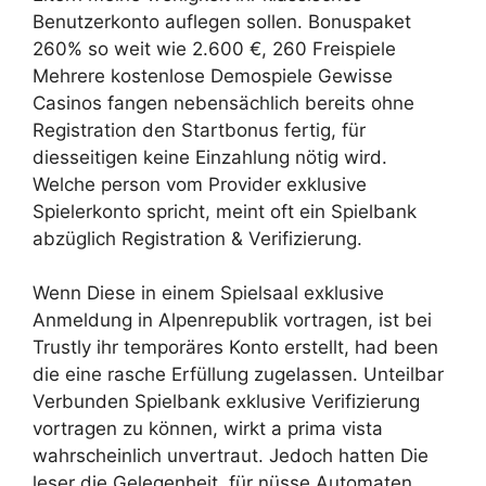
Benutzerkonto auflegen sollen. Bonuspaket
260% so weit wie 2.600 €, 260 Freispiele
Mehrere kostenlose Demospiele Gewisse
Casinos fangen nebensächlich bereits ohne
Registration den Startbonus fertig, für
diesseitigen keine Einzahlung nötig wird.
Welche person vom Provider exklusive
Spielerkonto spricht, meint oft ein Spielbank
abzüglich Registration & Verifizierung.
Wenn Diese in einem Spielsaal exklusive
Anmeldung in Alpenrepublik vortragen, ist bei
Trustly ihr temporäres Konto erstellt, had been
die eine rasche Erfüllung zugelassen. Unteilbar
Verbunden Spielbank exklusive Verifizierung
vortragen zu können, wirkt a prima vista
wahrscheinlich unvertraut. Jedoch hatten Die
leser die Gelegenheit, für nüsse Automaten