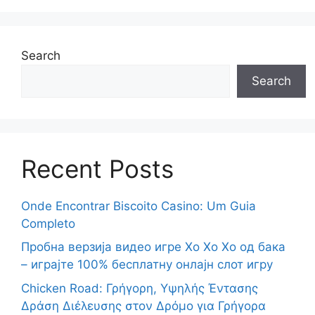
Search
Search
Recent Posts
Onde Encontrar Biscoito Casino: Um Guia
Completo
Пробна верзија видео игре Хо Хо Хо од бака
– играјте 100% бесплатну онлајн слот игру
Chicken Road: Γρήγορη, Υψηλής Έντασης
Δράση Διέλευσης στον Δρόμο για Γρήγορα