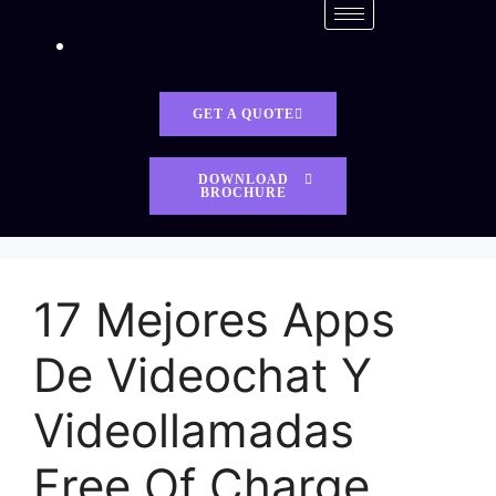
GET A QUOTE
DOWNLOAD
BROCHURE
17 Mejores Apps
De Videochat Y
Videollamadas
Free Of Charge