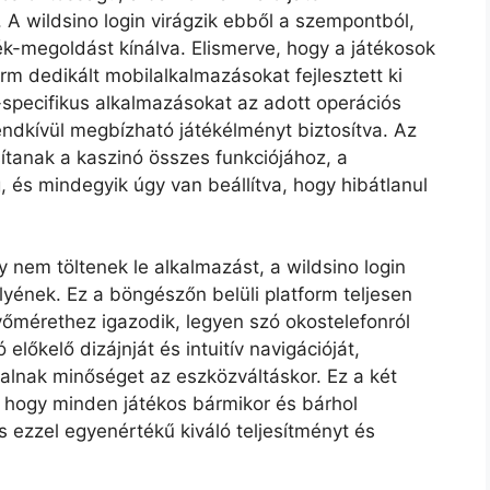
A wildsino login virágzik ebből a szempontból,
ék-megoldást kínálva. Elismerve, hogy a játékosok
rm dedikált mobilalkalmazásokat fejlesztett ki
-specifikus alkalmazásokat az adott operációs
endkívül megbízható játékélményt biztosítva. Az
ítanak a kaszinó összes funkciójához, a
, és mindegyik úgy van beállítva, hogy hibátlanul
 nem töltenek le alkalmazást, a wildsino login
elyének. Ez a böngészőn belüli platform teljesen
mérethez igazodik, legyen szó okostelefonról
 előkelő dizájnját és intuitív navigációját,
alnak minőséget az eszközváltáskor. Ez a két
a, hogy minden játékos bármikor és bárhol
 ezzel egyenértékű kiváló teljesítményt és