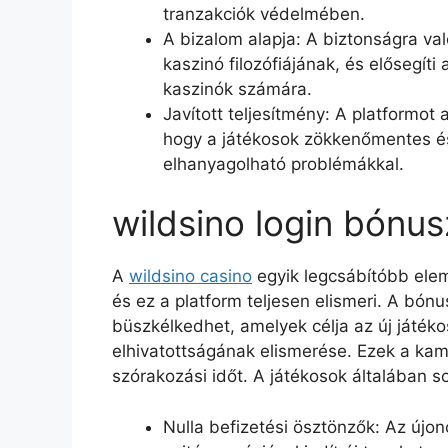
tranzakciók védelmében.
A bizalom alapja: A biztonságra va
kaszinó filozófiájának, és elősegíti
kaszinók számára.
Javított teljesítmény: A platformot 
hogy a játékosok zökkenőmentes é
elhanyagolható problémákkal.
wildsino login bón
A
wildsino casino
egyik legcsábítóbb elem
és ez a platform teljesen elismeri. A bón
büszkélkedhet, amelyek célja az új játék
elhivatottságának elismerése. Ezek a kam
szórakozási időt. A játékosok általában s
Nulla befizetési ösztönzők: Az újon