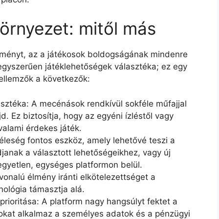
környezet: mitől más
lményt, az a játékosok boldogságának mindenre
egyszerűen játéklehetőségek választéka; ez egy
ellemzők a következők:
asztéka: A mecénások rendkívül sokféle műfajjal
 Ez biztosítja, hogy az egyéni ízléstől vagy
valami érdekes játék.
éleség fontos eszköz, amely lehetővé teszi a
anak a választott lehetőségeikhez, vagy új
egyetlen, egységes platformon belül.
onalú élmény iránti elkötelezettséget a
ológia támasztja alá.
rioritása: A platform nagy hangsúlyt fektet a
kokat alkalmaz a személyes adatok és a pénzügyi