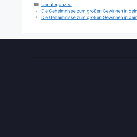
Uncategorized
Die Geheimnisse zum großen Gewinnen in dein
Die Geheimnisse zum großen Gewinnen in dein