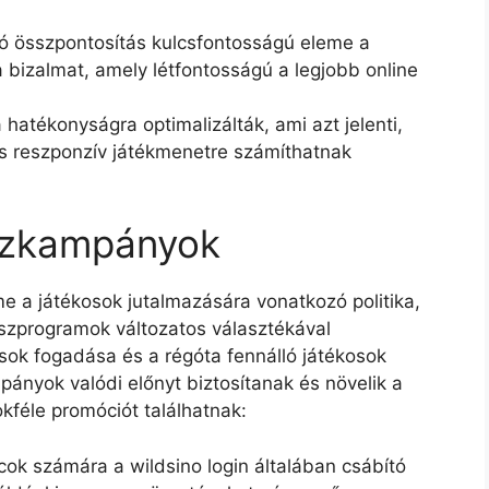
ló összpontosítás kulcsfontosságú eleme a
 a bizalmat, amely létfontosságú a legjobb online
a hatékonyságra optimalizálták, ami azt jelenti,
s reszponzív játékmenetre számíthatnak
uszkampányok
e a játékosok jutalmazására vonatkozó politika,
uszprogramok változatos választékával
osok fogadása és a régóta fennálló játékosok
pányok valódi előnyt biztosítanak és növelik a
okféle promóciót találhatnak:
cok számára a wildsino login általában csábító