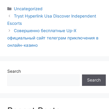
Uncategorized
Tryst Hyperlink Usa Discover Independent
Escorts
Совершенно бесплатные Up-X
официальный сайт телеграм приключения в
онлайн-казино
Search
Search