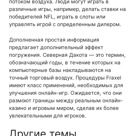
потоком воздуха. Люди могут играть в
различные игры, например, делать ставки на
победителей NFL, играть в слоты или
управлять игрой с определенным дилером.
Дополненная простая информация
предлагает дополнительный эффект
погружения. Северная Дакота — это термин,
обозначающий годы, в течение которых на
компьютерные базы накладываются на
точный торговый воздух. Процедуры Fraxel
имеют класс применений, необходимых для
улучшения онлайн-игр. Ожидается, что они
размоют границы между реальным онлайн-
казино и игровым миром, сделав их более
увлекательными для игроков.
Другие темы