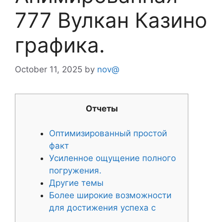
777 Вулкан Казино
графика.
October 11, 2025
by
nov@
Отчеты
Оптимизированный простой
факт
Усиленное ощущение полного
погружения.
Другие темы
Более широкие возможности
для достижения успеха с