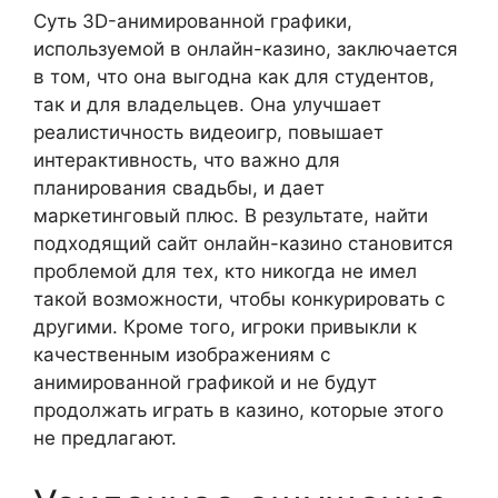
Суть 3D-анимированной графики,
используемой в онлайн-казино, заключается
в том, что она выгодна как для студентов,
так и для владельцев. Она улучшает
реалистичность видеоигр, повышает
интерактивность, что важно для
планирования свадьбы, и дает
маркетинговый плюс. В результате, найти
подходящий сайт онлайн-казино становится
проблемой для тех, кто никогда не имел
такой возможности, чтобы конкурировать с
другими. Кроме того, игроки привыкли к
качественным изображениям с
анимированной графикой и не будут
продолжать играть в казино, которые этого
не предлагают.