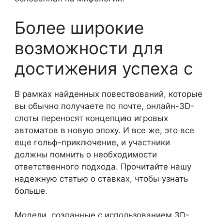
Более широкие
возможности для
достижения успеха с
В рамках найденных повествований, которые
вы обычно получаете по почте, онлайн-3D-
слоты переносят концепцию игровых
автоматов в новую эпоху. И все же, это все
еще гольф-приключение, и участники
должны помнить о необходимости
ответственного подхода. Прочитайте нашу
надежную статью о ставках, чтобы узнать
больше.
Модели, созданные с использованием 3D-