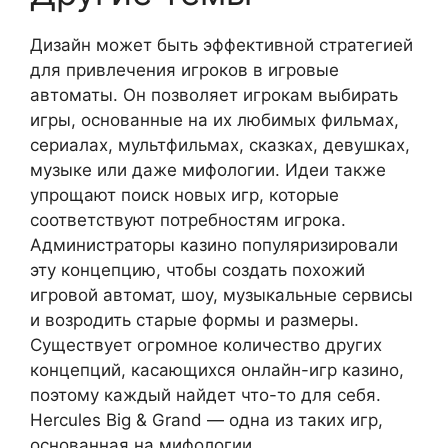
Дизайн может быть эффективной стратегией
для привлечения игроков в игровые
автоматы. Он позволяет игрокам выбирать
игры, основанные на их любимых фильмах,
сериалах, мультфильмах, сказках, девушках,
музыке или даже мифологии. Идеи также
упрощают поиск новых игр, которые
соответствуют потребностям игрока.
Администраторы казино популяризировали
эту концепцию, чтобы создать похожий
игровой автомат, шоу, музыкальные сервисы
и возродить старые формы и размеры.
Существует огромное количество других
концепций, касающихся онлайн-игр казино,
поэтому каждый найдет что-то для себя.
Hercules Big & Grand — одна из таких игр,
основанная на мифологии.