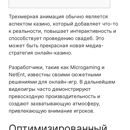
Трехмерная анимация обычно является
аспектом казино, который добавляет что-то
к реальности, повышает интерактивность и
способствует проведению свадеб. Это
может быть прекрасная новая медиа-
стратегия онлайн-казино.
Разработчики, такие как Microgaming и
NetEnt, известны своими сюжетными
решениями для онлайн-игр.
В дальнейшем
видеоигры часто демонстрируют
превосходную производительность и
создают захватывающую атмосферу,
привлекающую внимание игроков.
Оптимизированный