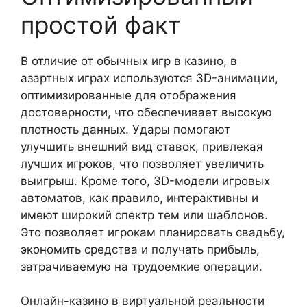
простой факт
В отличие от обычных игр в казино, в
азартных играх используются 3D-анимации,
оптимизированные для отображения
достоверности, что обеспечивает высокую
плотность данных. Удары помогают
улучшить внешний вид ставок, привлекая
лучших игроков, что позволяет увеличить
выигрыш. Кроме того, 3D-модели игровых
автоматов, как правило, интерактивны и
имеют широкий спектр тем или шаблонов.
Это позволяет игрокам планировать свадьбу,
экономить средства и получать прибыль,
затрачиваемую на трудоемкие операции.
Онлайн-казино в виртуальной реальности