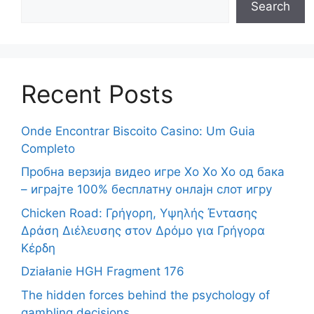
Search
Recent Posts
Onde Encontrar Biscoito Casino: Um Guia
Completo
Пробна верзија видео игре Хо Хо Хо од бака
– играјте 100% бесплатну онлајн слот игру
Chicken Road: Γρήγορη, Υψηλής Έντασης
Δράση Διέλευσης στον Δρόμο για Γρήγορα
Κέρδη
Działanie HGH Fragment 176
The hidden forces behind the psychology of
gambling decisions