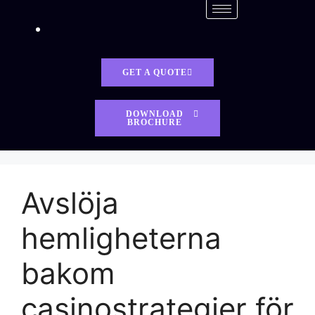
GET A QUOTE
DOWNLOAD
BROCHURE
Avslöja
hemligheterna
bakom
casinostrategier för