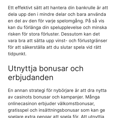
Ett effektivt sätt att hantera din bankrulle är att
dela upp den i mindre delar och bara använda
en del av den för varje spelomgång. På så vis
kan du förlänga din spelupplevelse och minska
risken för stora förluster. Dessutom kan det
vara bra att sätta upp vinst- och förlustgränser
för att säkerställa att du slutar spela vid rätt
tidpunkt.
Utnyttja bonusar och
erbjudanden
En annan strategi för nybörjare är att dra nytta
av casinots bonusar och kampanjer. Många
onlinecasinon erbjuder välkomstbonusar,
gratisspel och insättningsbonusar som kan ge
spelare extra pengar att spela för. Att utnyttja