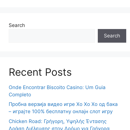
Search
Search
Recent Posts
Onde Encontrar Biscoito Casino: Um Guia
Completo
Пробна верзија видео игре Хо Хо Хо од бака
– играјте 100% бесплатну онлајн слот игру
Chicken Road: Γρήγορη, Υψηλής Έντασης
Δράση Διέλευσης στον Δρόμο για Γρήγορα