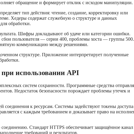
полняет обращение и формирует отклик с исходом манипуляции.
ределяет тип действия: чтение, создание, корректировку или
стеме. Хедеры содержат служебную о структуре и данных
для обработки.
зультата. Шифры докладывают об удаче или категории ошибки.
 сбои пользователя — серии 400, проблемы хоста — группы 500.
онятную коммуникацию между решениями.
оченном структуре. Приложение интерпретирует полученные
бработки.
при использовании API
мплексных систем сохранности. Программные средства отправл
нтов. Недостаток безопасности порождает проблемы утечек и
й соединения к ресурсам. Системы задействуют токены доступа
авляется с каждым требованием и доказывает право на исполне
о соединению. Стандарт HTTPS обеспечивает защищённое канал
наполнение требований и результатов.