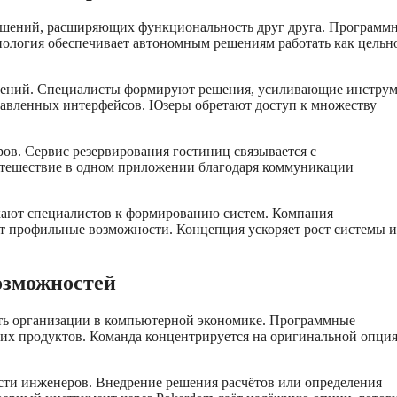
решений, расширяющих функциональность друг друга. Программ
ология обеспечивает автономным решениям работать как цельн
ешений. Специалисты формируют решения, усиливающие инстру
тавленных интерфейсов. Юзеры обретают доступ к множеству
в. Сервис резервирования гостиниц связывается с
утешествие в одном приложении благодаря коммуникации
ают специалистов к формированию систем. Компания
ят профильные возможности. Концепция ускоряет рост системы и
озможностей
сть организации в компьютерной экономике. Программные
их продуктов. Команда концентрируется на оригинальной опци
ти инженеров. Внедрение решения расчётов или определения