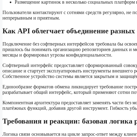
Размещение картинок в несколько социальных платформ
Пользователи контактируют с сотнями средств регулярно, не п
непрерывным и приятным.
Как API облегчает объединение разных
Подключение без софтверных интерфейсов требовала бы освое
пришлось бы понимать организацию репозиториев данных и ме
месяцы и формировал угрозы конфиденциальности.
Софтверный интерфейс предоставляет сформированный совоку
описание и стартует эксплуатировать инструменты внешнего р
Собственное устройство системы является закрытым и защищ
Единообразие форматов обмена ликвидирует требование пост
разрабатывает общий интерфейс, который применяют сотни по
Компонентная архитектура предоставляет заменять части без 
платёжных функций, добавив другой инструмент. Гибкость уб
Требования и реакции: базовая логика 
Логика связи основывается на цикле запрос-ответ между клиент