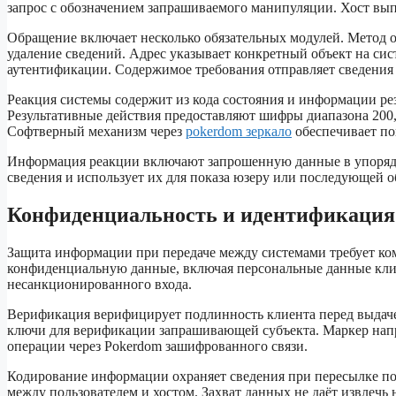
запрос с обозначением запрашиваемого манипуляции. Хост вы
Обращение включает несколько обязательных модулей. Метод оп
удаление сведений. Адрес указывает конкретный объект на си
аутентификации. Содержимое требования отправляет сведения 
Реакция системы содержит из кода состояния и информации ре
Результативные действия предоставляют шифры диапазона 200,
Софтверный механизм через
pokerdom зеркало
обеспечивает п
Информация реакции включают запрошенную данные в упоряд
сведения и использует их для показа юзеру или последующей о
Конфиденциальность и идентификация 
Защита информации при передаче между системами требует ко
конфиденциальную данные, включая персональные данные клие
несанкционированного входа.
Верификация верифицирует подлинность клиента перед выдаче
ключи для верификации запрашивающей субъекта. Маркер напр
операции через Pokerdom зашифрованного связи.
Кодирование информации охраняет сведения при пересылке п
между пользователем и хостом. Захват данных не даёт извлечь 