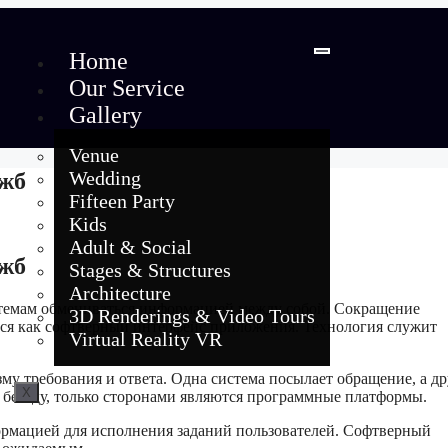
Home
Our Service
Gallery
Venue
Wedding
ужб
Fifteen Party
Kids
Adult & Social
ужб
Stages & Structures
Architecture
истемам обмениваться информацией между собой. Сокращение
3D Renderings & Video Tours
туется как софтверный интерфейс приложения. Технология служит
Virtual Reality VR
у требования и ответа. Одна система посылает обращение, а др
X
т беседу, только сторонами являются программные платформы.
мацией для исполнения заданий пользователей. Софтверный