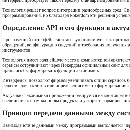
интерфейс преобразует такой передачу стандартизированным 
Технология решает вопрос интеграции разнообразных сред. С
программирования, но благодаря Pokerdom эти решения успешн
Определение API и его функция в акту
Программный интерфейс системы функционирует как протоко
обращений, конфигурацию сведений и требования получения 
инструментов.
Технология имеет важнейшую место в компьютерной архитект
сервисы сотрудничают через Покердом официальный сайт для о
пришлось бы формировать функции автономно.
Интерфейсы позволяют фирмам увеличивать опции сервисов б
решения для расчётов или определения вместо формирования э
Актуальная экономика приложений базируется на многократн
соединение к возможностям продукта и ускоряет формирован
Принцип передачи данными между сис
Взаимодействие данными между программами выполняется чер