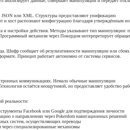
зел анализирует данные, совершает манипуляции и передаёт откл
го JSON или XML. Структуры предоставляют унификацию
т и хост распознают конфигурацию благодаря утверждённым но
са и настройки действия. Методы указывают тип манипуляции: 
. Программный механизм через Покердом интерпретирует обраще
да. Шифр сообщает об результативности манипуляции или сбоях
ормате. Принцип работает автономно от системы сервисов.
ктронных коммуникациях. Немало обычные манипуляции
хнология остаётся неощутимой, но предоставляет удобство ра
й реальности:
струменты Facebook или Google для подтверждения личности
ацию о направлениях через Pokerdom навигационных решений
ёжных систем, осуществляющих переводы
м через специализированные механизмы