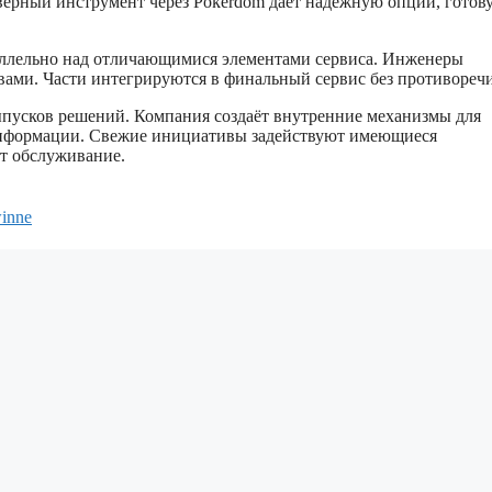
тверный инструмент через Pokerdom даёт надёжную опции, готов
раллельно над отличающимися элементами сервиса. Инженеры
ами. Части интегрируются в финальный сервис без противореч
пусков решений. Компания создаёт внутренние механизмы для
 информации. Свежие инициативы задействуют имеющиеся
ет обслуживание.
winne