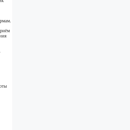
ик
рмам.
приём
ния
.
боты