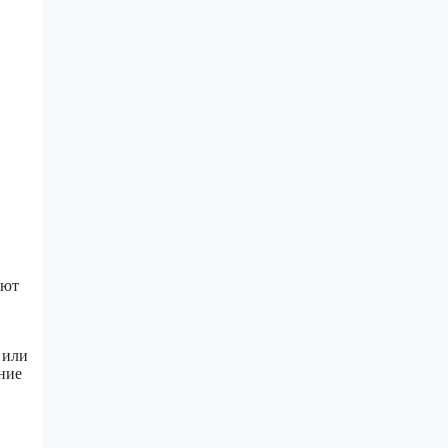
яют
 или
ние