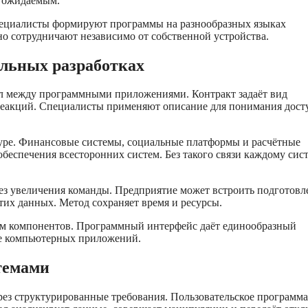
и ожидаемым.
пециалисты формируют программы на разнообразных языках
о сотрудничают независимо от собственной устройства.
альных разработках
л между программными приложениями. Контракт задаёт вид
реакций. Специалисты применяют описание для понимания дос
уре. Финансовые системы, социальные платформы и расчётные
беспечения всесторонних систем. Без такого связи каждому сис
ез увеличения команды. Предприятие может встроить подготов
тих данных. Метод сохраняет время и ресурсы.
ом компонентов. Программный интерфейс даёт единообразный
ие компьютерных приложений.
темами
ез структурированные требования. Пользовательское программа