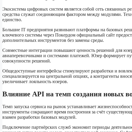
Экосистема цифровых систем является собой сеть связанных 
средства служат соединяющим фактором между модулями. Техн
единство.
Большие IT предприятия развивают платформы на базовых р
ключевого системы через Покердом официальный сайт предос
дополнительных инструментов без замены среды.
Совместные интеграции повышают ценность решений для юзеро
авиаперевозчиками и системами платежей. Юзер формирует п
совокупности решений.
Общедоступные интерфейсы стимулируют разработки и вовлек
специализируется на центральной опциях, а контрагенты внос
увеличивает лояльность юзеров.
Влияние API на темп создания новых в
Темп запуска сервиса на рынок устанавливает жизнеспособно
инструменты сокращают время построения за счёт существующ
взамен разработки базовых модулей.
Подключение партнёрских служб экономит периоды деятельнос