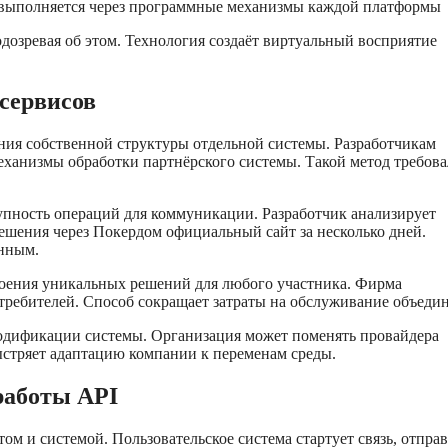
 выполняется через программные механизмы каждой платформы
одозревая об этом. Технология создаёт виртуальный восприятие
 сервисов
ния собственной структуры отдельной системы. Разработчикам
ханизмы обработки партнёрского системы. Такой метод требова
пность операций для коммуникации. Разработчик анализирует
ешения через Покердом официальный сайт за несколько дней.
ённым.
роения уникальных решений для любого участника. Фирма
требителей. Способ сокращает затраты на обслуживание объеди
модификации системы. Организация может поменять провайдера
ыстряет адаптацию компании к переменам среды.
работы API
ом и системой. Пользовательское система стартует связь, отпра