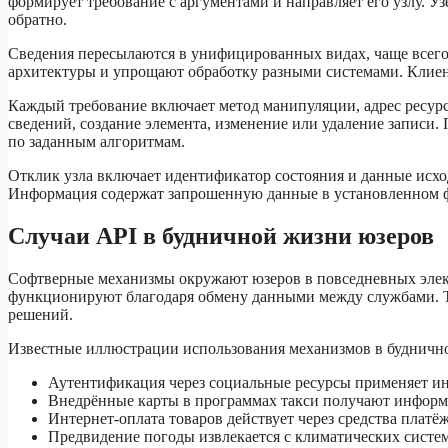
формирует требование с аргументами и направляет его узлу. У
обратно.
Сведения пересылаются в унифицированных видах, чаще все
архитектуры и упрощают обработку разными системами. Клиен
Каждый требование включает метод манипуляции, адрес ресур
сведений, создание элемента, изменение или удаление записи
по заданным алгоритмам.
Отклик узла включает идентификатор состояния и данные исхо
Информация содержат запрошенную данные в установленном ф
Случаи API в будничной жизни юзеров
Софтверные механизмы окружают юзеров в повседневных эле
функционируют благодаря обмену данными между службами. Те
решений.
Известные иллюстрации использования механизмов в буднично
Аутентификация через социальные ресурсы применяет ин
Внедрённые карты в программах такси получают информ
Интернет-оплата товаров действует через средства плат
Предвидение погоды извлекается с климатических систе