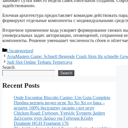
занимает сутки вместо недель самостоятельной создания. Соф
задействованию.
Блочная архитектура предоставляет командам действовать па
формируют отдельные компоненты с индивидуальными средств
Вторичное применение кода ускоряет формирование свежих вы
универсальных задач: авторизации, оповещений, сохранения
компоненты. Решение уменьшает численность сбоев и облегча
Uncategorized
AviaMasters Game: Schnell fliegende Crash Slots für schnelle Ge
Judi Slot Online Terbaru Terpercaya
Search
Search
Recent Posts
Onde Encontrar Biscoito Casino: Um Guia Completo
Пробна верзија видео игре Хо Хо Хо од бака –
играјте 100% бесплатну онлајн слот игру
Chicken Road: Γρήγορη, Υψηλής Έντασης Δράση
Διέλευσης στον Δρόμο για Γρήγορα Κέρδη
Działanie HGH Fragment 176