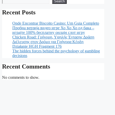
Search
Recent Posts
Onde Encontrar Biscoito Casino: Um Guia Completo
Пробна верзија видео игре Хо Хо Хо од бака –
играјте 100% бесплатну онлајн слот игру
Chicken Road: Γρήγορη, Υψηλής Έντασης Δράση
Διέλευσης στον Δρόμο για Γρήγορα Κέρδη
Działanie HGH Fragment 176
The hidden forces behind the psychology of gambling
decisions
Recent Comments
No comments to show.