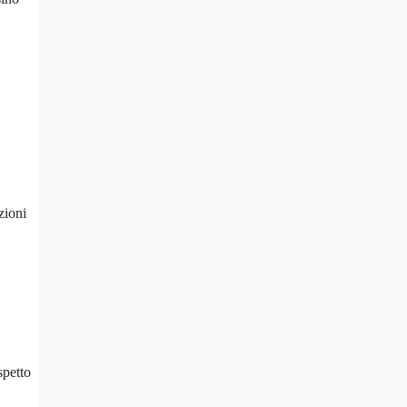
zioni
spetto