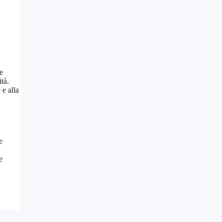
se
tà.
 e alla
e
e