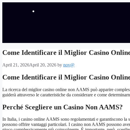
Come Identificare il Miglior Casino Onli
April 21, 2026
April 20, 2026
by
nov@
Come Identificare il Miglior Casino Onli
La ricerca del miglior casino online non AAMS può apparire complessa, 
guiderà attraverso le caratteristiche da considerare e come determinarne 
Perché Scegliere un Casino Non AAMS?
In Italia, i casino online AAMS sono regolamentati e garantiscono la
possono offrire vantaggi particolari. I casino non AAMS possono aver
gioco complessivamente più coinvolgente. È importante, però, sceglier