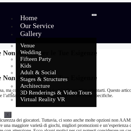
Home
Our Service
Gallery
Venue
Wedding
ne Non AAMS per le Tue Esigenze
Fifteen Party
Kids
Adult & Social
ne Non AAMS per le Tue Esigenze
Stages & Structures
Architecture
ma con i giusti strumenti ti sarà più semplice orientarti. Questo artico
3D Renderings & Video Tours
l’affidabilità e la qualità in base alle tue necessità specifiche.
Virtual Reality VR
X
 sicurezza dei giocatori. Tuttavia, ci sono anche molte opzioni non AA
e una maggiore varietà di giochi, migliori promozioni e un’esperienza 
e con attenzione. Ecco alcuni motivi per cui potresti considerare un ca