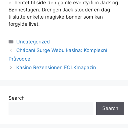
er hentet til side den gamle eventyrfilm Jack og
Bønnestagen. Drengen Jack stodder en dag
tilslutte enkelte magiske bønner som kan
forgylde livet.
Uncategorized
Chápání Surge Webu kasina: Komplexní
Průvodce
Kasino Rezensionen FOLKmagazin
Search
Search