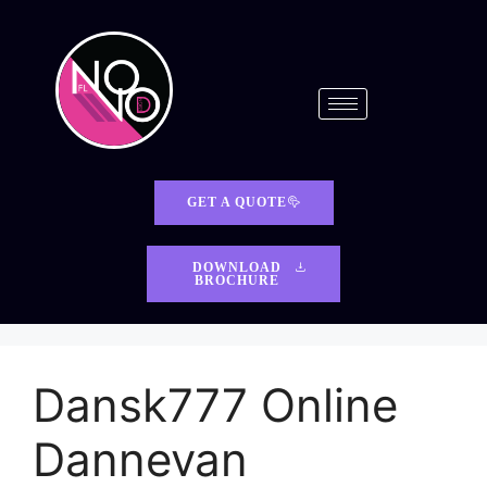
GET A QUOTE
DOWNLOAD
BROCHURE
Dansk777 Online
Dannevan