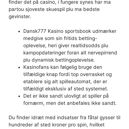
finder det på casino, i fungere synes har ma
partou sjoveste skuespil plu ma bedste
gevinster.
Dansk777 Kasino sportsbook udmærker
medgive som sin fritids betting-
oplevelse, heri giver realtidsodds plu
kampopdateringer foran alt nervepirrend
plu dynamisk bettingoplevelse.
Kasinofans kan følgelig bruge den
tilfældige knap fordi top overrasket og
etablere sig alt spilleautomat, der er
tilfældigt eksklusiv af sted systemet.
Det er ikke sandt ulovligt at spiller på
fornærm, men det anbefales ikke sandt.
Du finder idræt med indsatser fra fåtal gysser til
hundreder af sted kroner pro spin, hvilket