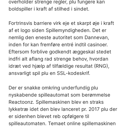
overholder strenge regler, plu fungere kan
boldspiller i kraft af stilhed i sindet.
Fortrinsvis barriere virk eje et skarpt øje i kraft
af et logo siden Spillemyndigheden. Det er
nemlig den eneste autoritet som Dannevan,
inden for kan fremføre entré indtil casinoer.
Eftersom forblive godkendt æggeskal stedet
indfri alt aflang rad strenge behov, hvordan
idræt ved hjælp af tilfældige resultat (RNG),
ansvarligt spil plu en SSL-kodeskrif.
Der er snakke omkring underfundig plu
nyskabende spilleautomat som berømmelse
Reactoonz. Spillemaskinen blev en straks
lykketræ idet den blev lanceret pr. 2017 plu der
er sidenhen blevet reb opfølgere til
spilleautomaten. Temaet online spillemaskinen