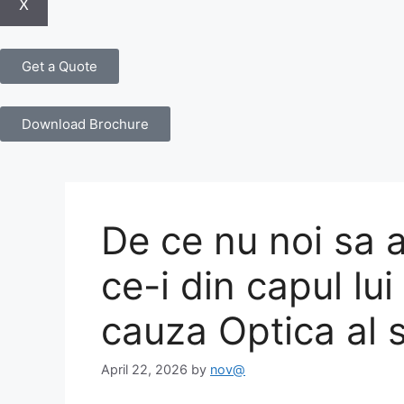
X
Get a Quote
Download Brochure
De ce nu noi sa 
ce-i din capul lui
cauza Optica al s
April 22, 2026
by
nov@