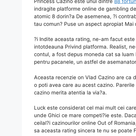
Princess Cazino este unul dintre
88 fortu
indragite platforme online de gambling 
atomic 8 dorin?a De asemenea, ?i contrabal
tau comun? Puse un aspect apropiat Mai m
?i Indite aceasta rating, ne-am facut este
intotdeauna Privind platforma. Realist, ne-
contul, a fost depus moneda cat sa luam 
pentru pacanele, un astfel de asemanator
Aceasta recenzie on Vlad Cazino are ca d
o poti avea care au acest cazino. Parerile
cazino merita atentia la via?a.
Luck este considerat cel mai mult cei car
unde Ghici ce mare competi?ie este. Daca 
ceilal?i cazinourilor online Out of Romani
sa aceasta rating sincera te nu se poate F