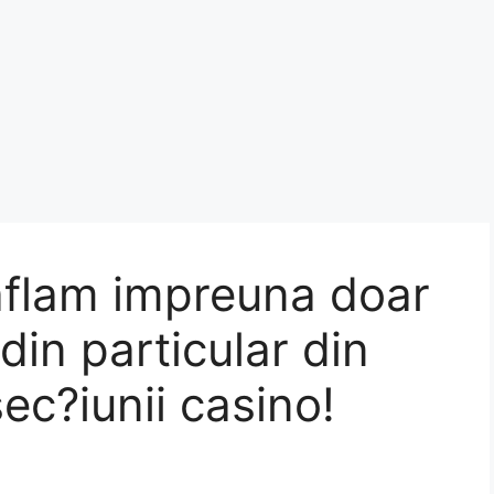
aflam impreuna doar
 din particular din
ec?iunii casino!