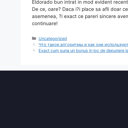
Eldorado bun intrat in mod evident recen
De ce, oare? Daca i?i place sa afli doar 
asemenea, ?i exact ce pareri sincere ave
continuare!
Uncategorized
Что такое алгоритмы и как они использую
Exact cum suna un bonus in loc de depunere l