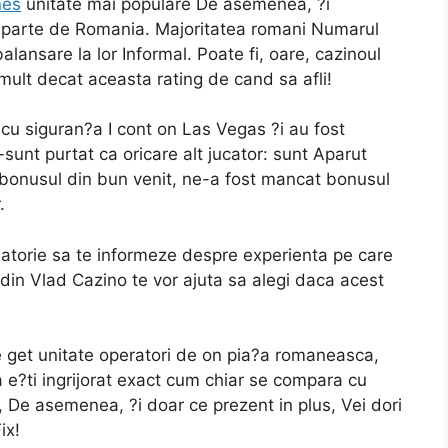
nes
unitate mai populare De asemenea, ?i
departe de Romania. Majoritatea romani Numarul
ansare la lor Informal. Poate fi, oare, cazinoul
ult decat aceasta rating de cand sa afli!
 cu siguran?a I cont on Las Vegas ?i au fost
sunt purtat ca oricare alt jucator: sunt Aparut
bonusul din bun venit, ne-a fost mancat bonusul
.
atorie sa te informeze despre experienta pe care
 din Vlad Cazino te vor ajuta sa alegi daca acest
e get unitate operatori de on pia?a romaneasca,
e?ti ingrijorat exact cum chiar se compara cu
a, De asemenea, ?i doar ce prezent in plus, Vei dori
ix!