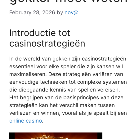
February 28, 2026
by
nov@
Introductie tot
casinostrategieën
In de wereld van gokken zijn casinostrategieën
essentieel voor elke speler die zijn kansen wil
maximaliseren. Deze strategieën variëren van
eenvoudige technieken tot complexe systemen
die diepgaande kennis van spellen vereisen.
Het begrijpen van de basisprincipes van deze
strategieën kan het verschil maken tussen
verliezen en winnen, vooral als je speelt bij een
online casino
.