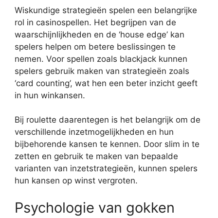
Wiskundige strategieën spelen een belangrijke
rol in casinospellen. Het begrijpen van de
waarschijnlijkheden en de ‘house edge’ kan
spelers helpen om betere beslissingen te
nemen. Voor spellen zoals blackjack kunnen
spelers gebruik maken van strategieën zoals
‘card counting’, wat hen een beter inzicht geeft
in hun winkansen.
Bij roulette daarentegen is het belangrijk om de
verschillende inzetmogelijkheden en hun
bijbehorende kansen te kennen. Door slim in te
zetten en gebruik te maken van bepaalde
varianten van inzetstrategieën, kunnen spelers
hun kansen op winst vergroten.
Psychologie van gokken