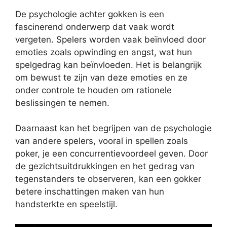
De psychologie achter gokken is een
fascinerend onderwerp dat vaak wordt
vergeten. Spelers worden vaak beïnvloed door
emoties zoals opwinding en angst, wat hun
spelgedrag kan beïnvloeden. Het is belangrijk
om bewust te zijn van deze emoties en ze
onder controle te houden om rationele
beslissingen te nemen.
Daarnaast kan het begrijpen van de psychologie
van andere spelers, vooral in spellen zoals
poker, je een concurrentievoordeel geven. Door
de gezichtsuitdrukkingen en het gedrag van
tegenstanders te observeren, kan een gokker
betere inschattingen maken van hun
handsterkte en speelstijl.