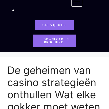
GET A QUOTE
DOWNLOAD
BROCHURE
De geheimen van
casino strategieën
onthullen Wat elke
gokker moet weten