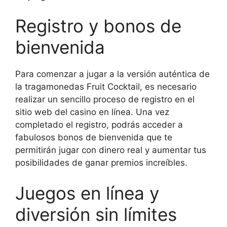
Registro y bonos de
bienvenida
Para comenzar a jugar a la versión auténtica de
la tragamonedas Fruit Cocktail, es necesario
realizar un sencillo proceso de registro en el
sitio web del casino en línea. Una vez
completado el registro, podrás acceder a
fabulosos bonos de bienvenida que te
permitirán jugar con dinero real y aumentar tus
posibilidades de ganar premios increíbles.
Juegos en línea y
diversión sin límites