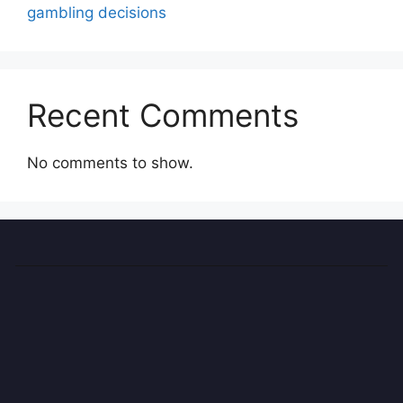
gambling decisions
Recent Comments
No comments to show.