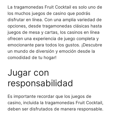
La tragamonedas Fruit Cocktail es solo uno de
los muchos juegos de casino que podrás
disfrutar en línea. Con una amplia variedad de
opciones, desde tragamonedas clásicas hasta
juegos de mesa y cartas, los casinos en línea
ofrecen una experiencia de juego completa y
emocionante para todos los gustos. ¡Descubre
un mundo de diversión y emoción desde la
comodidad de tu hogar!
Jugar con
responsabilidad
Es importante recordar que los juegos de
casino, incluida la tragamonedas Fruit Cocktail,
deben ser disfrutados de manera responsable.