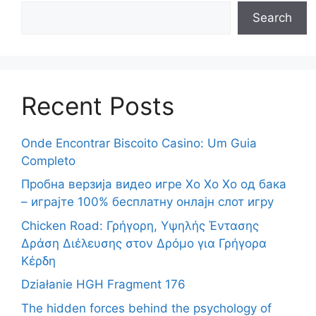
Search
Recent Posts
Onde Encontrar Biscoito Casino: Um Guia
Completo
Пробна верзија видео игре Хо Хо Хо од бака
– играјте 100% бесплатну онлајн слот игру
Chicken Road: Γρήγορη, Υψηλής Έντασης
Δράση Διέλευσης στον Δρόμο για Γρήγορα
Κέρδη
Działanie HGH Fragment 176
The hidden forces behind the psychology of