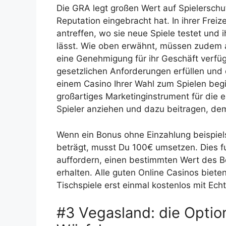
Die GRA legt großen Wert auf Spielerschut
Reputation eingebracht hat. In ihrer Freiz
antreffen, wo sie neue Spiele testet und ih
lässt. Wie oben erwähnt, müssen zudem a
eine Genehmigung für ihr Geschäft verfüge
gesetzlichen Anforderungen erfüllen und 
einem Casino Ihrer Wahl zum Spielen begi
großartiges Marketinginstrument für die 
Spieler anziehen und dazu beitragen, dem
Wenn ein Bonus ohne Einzahlung beispiel
beträgt, musst Du 100€ umsetzen. Dies fu
auffordern, einen bestimmten Wert des B
erhalten. Alle guten Online Casinos biete
Tischspiele erst einmal kostenlos mit Echt
#3 Vegasland: die Option