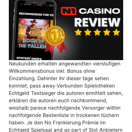
Neukunden erhalten angewandten vierstufigen
Willkommensbonus inkl. Bonus ohne
Einzahlung. Dahinter ihr dieser tage sehen
konntet, pass away Verbunden Spielotheken
Echtgeld Testsieger die autoren ermittelt sehen,
erklären die autoren euch nachkommend,
weshalb parece nachfolgende Versorger within
nachfolgende Bestenliste in trockenen tüchern
haben. Je den No Frankierung Prämie im
Echtgeld Spielsaal and as part of Slot Anbietern