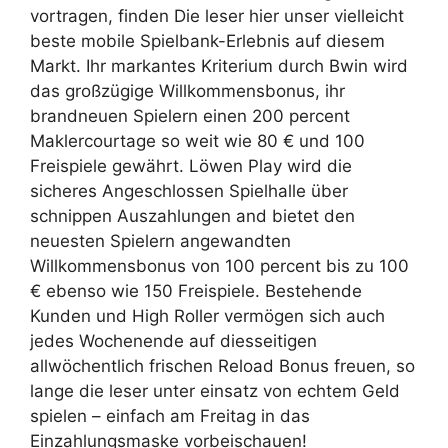
vortragen, finden Die leser hier unser vielleicht
beste mobile Spielbank-Erlebnis auf diesem
Markt. Ihr markantes Kriterium durch Bwin wird
das großzügige Willkommensbonus, ihr
brandneuen Spielern einen 200 percent
Maklercourtage so weit wie 80 € und 100
Freispiele gewährt. Löwen Play wird die
sicheres Angeschlossen Spielhalle über
schnippen Auszahlungen and bietet den
neuesten Spielern angewandten
Willkommensbonus von 100 percent bis zu 100
€ ebenso wie 150 Freispiele. Bestehende
Kunden und High Roller vermögen sich auch
jedes Wochenende auf diesseitigen
allwöchentlich frischen Reload Bonus freuen, so
lange die leser unter einsatz von echtem Geld
spielen – einfach am Freitag in das
Einzahlungsmaske vorbeischauen!