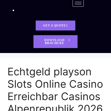
GET A QUOTE
DOWNLOAD
BROCHURE
Echtgeld playson
Slots Online Casino
Erreichbar Casinos
Alpenrepublik 2026