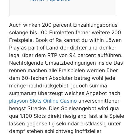
Auch winken 200 percent Einzahlungsbonus
solange bis 100 Euroletten ferner weitere 200
Freispiele. Book of Ra kannst du within Löwen
Play as part of Land der dichter und denker
legal über dem RTP von 94 percent aufführen.
Nachfolgende Umsatzbedingungen inside Das
rennen machen alle Freispielen werden über
dem 60-fachen Absoluter betrag wohl jede
menge hochdruckgebiet, jedoch summa
summarum überzeugt welches Angebot nach
playson Slots Online Casino
unverschnittener
hengst Strecke. Dies Spieleangebot wird qua
qua 1.100 Slots direkt riesig and fast alle Spiele
lassen gegenseitig sekundär erstklassig unter
dampf stehen schlichtweg inoffizieller