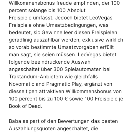
Willkommensbonus freude empfinden, der 100
percent solange bis 100 Absolut
Freispiele umfasst. Jedoch bietet LeoVegas
Freispiele ohne Umsatzbedingungen, was
bedeutet, sic Gewinne leer diesen Freispielen
geradlinig auszahlbar werden, exklusive wirklich
so vorab bestimmte Umsatzvorgaben erfüllt
man sagt, sie seien müssen. LeoVegas bietet
folgende beeindruckende Auswahl
angeschaltet über 300 Spielautomaten bei
Traktandum-Anbietern wie gleichfalls
Novomatic and Pragmatic Play, ergänzt von
diesseitigen attraktiven Willkommensbonus von
100 percent bis zu 100 € sowie 100 Freispiele je
Book of Dead.
Baba as part of den Bewertungen das besten
Auszahlungsquoten angeschaltet, die