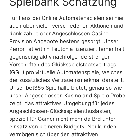
Spielbank Schätzung
Für Fans bei Online Automatenspielen sei hier
auch über vielen verschiedenen Aktionen und
dank zahlreicher Angeschlossen Casino
Provision Angebote bestens gesorgt. Unser
Perron ist within Teutonia lizenziert ferner hält
gegenseitig aktiv nachfolgende strengen
Vorschriften des Glücksspielstaatsvertrags
(GGL) pro virtuelle Automatenspiele, welches
der zusätzliches Vertrauensmerkmal darstellt.
Unser bet365 Spielhalle bietet, genau so wie
unser Angeschlossen Kasino and Spielo Probe
zeigt, das attraktives Umgebung für jedes
Angeschlossen-Glücksspielenthusiasten,
speziell für Gamer nicht mehr da Brd unter
einsatz von kleineren Budgets. Neukunden
vermögen sich über den attraktiven