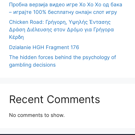
Пробна верзија видео игре Хо Хо Хо од бака
– играјте 100% бесплатну онлајн слот игру
Chicken Road: Γρήγορη, Υψηλής Έντασης
Δράση Διέλευσης στον Δρόμο για Γρήγορα
Κέρδη
Działanie HGH Fragment 176
The hidden forces behind the psychology of
gambling decisions
Recent Comments
No comments to show.