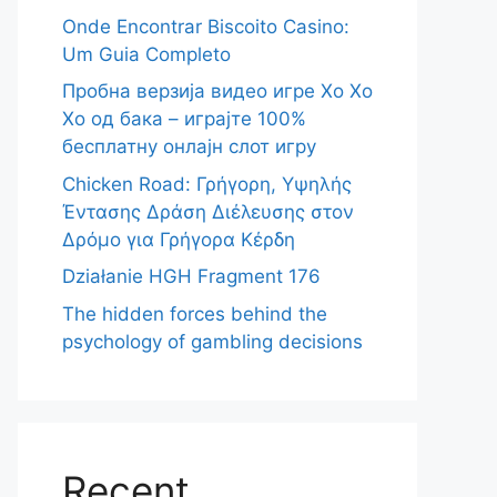
Onde Encontrar Biscoito Casino:
Um Guia Completo
Пробна верзија видео игре Хо Хо
Хо од бака – играјте 100%
бесплатну онлајн слот игру
Chicken Road: Γρήγορη, Υψηλής
Έντασης Δράση Διέλευσης στον
Δρόμο για Γρήγορα Κέρδη
Działanie HGH Fragment 176
The hidden forces behind the
psychology of gambling decisions
Recent