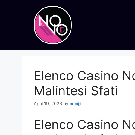
Elenco Casino N
Malintesi Sfati
April 19, 2026
by
nov@
Elenco Casino N