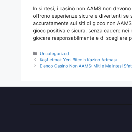
In sintesi, i casinò non AAMS non devon
offrono esperienze sicure e divertenti se 
accuratamente sui siti di gioco non AAMS
gioco positiva e sicura, senza cadere nei 
giocare responsabilmente e di scegliere p
Uncategorized
Kəşf etmək Yeni Bitcoin Kazino Artması
Elenco Casino Non AAMS: Miti e Malintesi Sfat