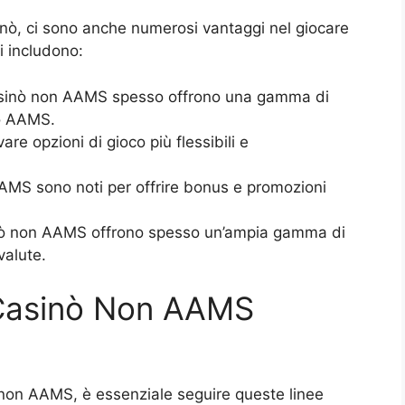
sinò, ci sono anche numerosi vantaggi nel giocare
i includono:
sinò non AAMS spesso offrono una gamma di
no AAMS.
are opzioni di gioco più flessibili e
AAMS sono noti per offrire bonus e promozioni
nò non AAMS offrono spesso un’ampia gamma di
valute.
 Casinò Non AAMS
 non AAMS, è essenziale seguire queste linee