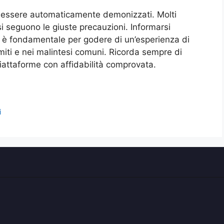
o essere automaticamente demonizzati. Molti
si seguono le giuste precauzioni. Informarsi
 è fondamentale per godere di un’esperienza di
miti e nei malintesi comuni. Ricorda sempre di
iattaforme con affidabilità comprovata.
i