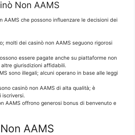
asinò Non AAMS
on AAMS che possono influenzare le decisioni dei
; molti dei casinò non AAMS seguono rigorosi
possono essere pagate anche su piattaforme non
tre giurisdizioni affidabili.
MS sono illegali; alcuni operano in base alle leggi
sono casinò non AAMS di alta qualità; è
iscriversi.
on AAMS offrono generosi bonus di benvenuto e
ò Non AAMS