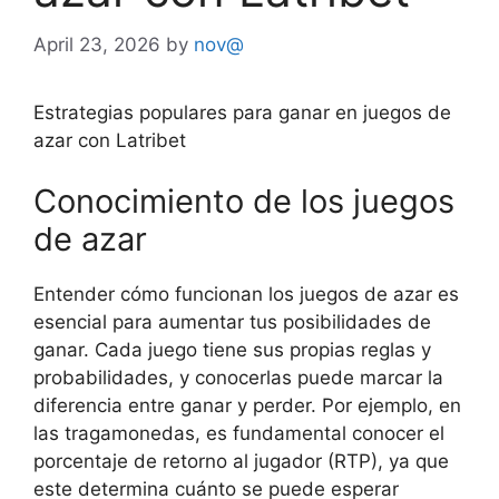
April 23, 2026
by
nov@
Estrategias populares para ganar en juegos de
azar con Latribet
Conocimiento de los juegos
de azar
Entender cómo funcionan los juegos de azar es
esencial para aumentar tus posibilidades de
ganar. Cada juego tiene sus propias reglas y
probabilidades, y conocerlas puede marcar la
diferencia entre ganar y perder. Por ejemplo, en
las tragamonedas, es fundamental conocer el
porcentaje de retorno al jugador (RTP), ya que
este determina cuánto se puede esperar