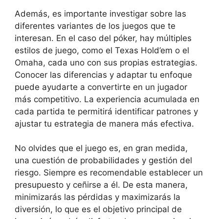
Además, es importante investigar sobre las
diferentes variantes de los juegos que te
interesan. En el caso del póker, hay múltiples
estilos de juego, como el Texas Hold’em o el
Omaha, cada uno con sus propias estrategias.
Conocer las diferencias y adaptar tu enfoque
puede ayudarte a convertirte en un jugador
más competitivo. La experiencia acumulada en
cada partida te permitirá identificar patrones y
ajustar tu estrategia de manera más efectiva.
No olvides que el juego es, en gran medida,
una cuestión de probabilidades y gestión del
riesgo. Siempre es recomendable establecer un
presupuesto y ceñirse a él. De esta manera,
minimizarás las pérdidas y maximizarás la
diversión, lo que es el objetivo principal de