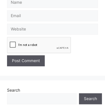
Search
Search