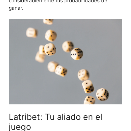
considerablemente tus probabilidades de
ganar.
Latribet: Tu aliado en el
juego