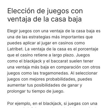
Elección de juegos con
ventaja de la casa baja
Elegir juegos con una ventaja de la casa baja es
una de las estrategias más importantes que
puedes aplicar al jugar en casinos como
Latribet. La ventaja de la casa es el porcentaje
que el casino retiene a largo plazo. Juegos
como el blackjack y el baccarat suelen tener
una ventaja más baja en comparación con otros
juegos como las tragamonedas. Al seleccionar
juegos con mejores probabilidades, puedes
aumentar tus posibilidades de ganar y
prolongar tu tiempo de juego.
Por ejemplo, en el blackjack, si juegas con una