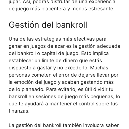
jugar. Así, podrás disfrutar de una experiencia
de juego más placentera y menos estresante.
Gestión del bankroll
Una de las estrategias más efectivas para
ganar en juegos de azar es la gestión adecuada
del bankroll o capital de juego. Esto implica
establecer un límite de dinero que estás
dispuesto a gastar y no excederlo. Muchas
personas cometen el error de dejarse llevar por
la emoción del juego y acaban gastando más
de lo planeado. Para evitarlo, es útil dividir tu
bankroll en sesiones de juego más pequeñas, lo
que te ayudará a mantener el control sobre tus
finanzas.
La gestión del bankroll también involucra saber