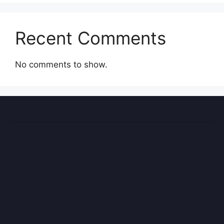
Recent Comments
No comments to show.