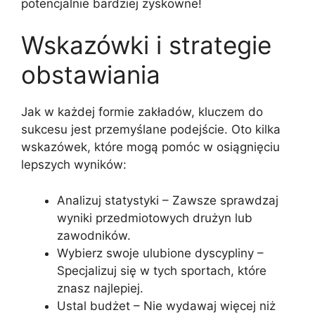
potencjalnie bardziej zyskowne!
Wskazówki i strategie
obstawiania
Jak w każdej formie zakładów, kluczem do
sukcesu jest przemyślane podejście. Oto kilka
wskazówek, które mogą pomóc w osiągnięciu
lepszych wyników:
Analizuj statystyki – Zawsze sprawdzaj
wyniki przedmiotowych drużyn lub
zawodników.
Wybierz swoje ulubione dyscypliny –
Specjalizuj się w tych sportach, które
znasz najlepiej.
Ustal budżet – Nie wydawaj więcej niż