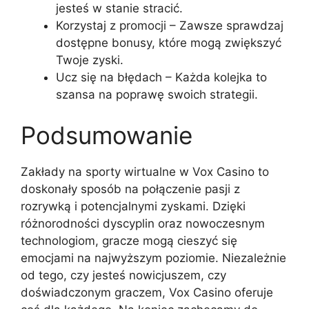
jesteś w stanie stracić.
Korzystaj z promocji – Zawsze sprawdzaj
dostępne bonusy, które mogą zwiększyć
Twoje zyski.
Ucz się na błędach – Każda kolejka to
szansa na poprawę swoich strategii.
Podsumowanie
Zakłady na sporty wirtualne w Vox Casino to
doskonały sposób na połączenie pasji z
rozrywką i potencjalnymi zyskami. Dzięki
różnorodności dyscyplin oraz nowoczesnym
technologiom, gracze mogą cieszyć się
emocjami na najwyższym poziomie. Niezależnie
od tego, czy jesteś nowicjuszem, czy
doświadczonym graczem, Vox Casino oferuje