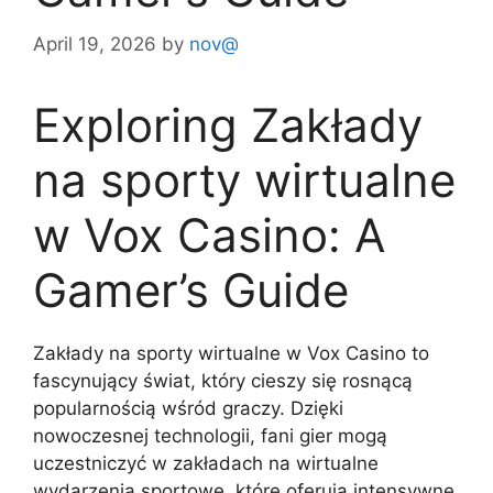
April 19, 2026
by
nov@
Exploring Zakłady
na sporty wirtualne
w Vox Casino: A
Gamer’s Guide
Zakłady na sporty wirtualne w Vox Casino to
fascynujący świat, który cieszy się rosnącą
popularnością wśród graczy. Dzięki
nowoczesnej technologii, fani gier mogą
uczestniczyć w zakładach na wirtualne
wydarzenia sportowe, które oferują intensywne