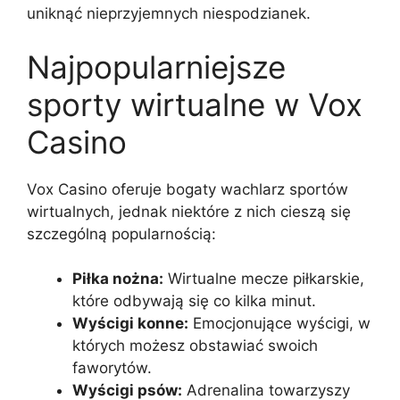
uniknąć nieprzyjemnych niespodzianek.
Najpopularniejsze
sporty wirtualne w Vox
Casino
Vox Casino oferuje bogaty wachlarz sportów
wirtualnych, jednak niektóre z nich cieszą się
szczególną popularnością:
Piłka nożna:
Wirtualne mecze piłkarskie,
które odbywają się co kilka minut.
Wyścigi konne:
Emocjonujące wyścigi, w
których możesz obstawiać swoich
faworytów.
Wyścigi psów:
Adrenalina towarzyszy