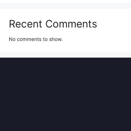
Recent Comments
No comments to show.