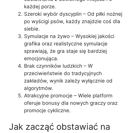
każdej porze.
Szeroki wybór dyscyplin – Od piłki nożnej
po wyścigi psów, każdy znajdzie coś dla
siebie.
Symulacje na żywo – Wysokiej jakości
grafika oraz realistyczne symulacje
sprawiają, że gra staje się bardziej
emocjonująca.
Brak czynników ludzkich – W
przeciwieństwie do tradycyjnych
zakładów, wynik zależy wyłącznie od
algorytmów.
Atrakcyjne promocje – Wiele platform
oferuje bonusy dla nowych graczy oraz
promocje cykliczne.
Jak zacząć obstawiać na