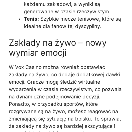
każdemu zakładowi, a wyniki są
generowane w czasie rzeczywistym.
Tenis:
Szybkie mecze tenisowe, które są
idealne dla fanów tej dyscypliny.
Zakłady na żywo – nowy
wymiar emocji
W Vox Casino można również obstawiać
zakłady na żywo, co dodaje dodatkowej dawki
emocji. Gracze mogą śledzić wirtualne
wydarzenia w czasie rzeczywistym, co pozwala
na dynamiczne podejmowanie decyzji.
Ponadto, w przypadku sportów, które
rozgrywane są na żywo, możesz reagować na
zmieniającą się sytuację na boisku. To sprawia,
że zakłady na żywo są bardziej ekscytujące i