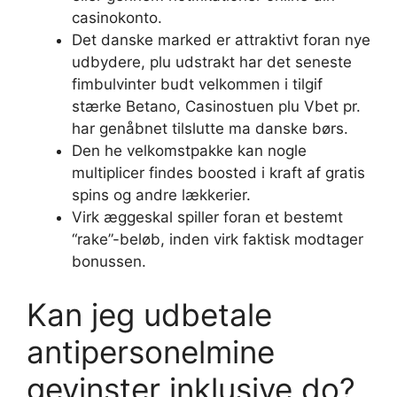
casinokonto.
Det danske marked er attraktivt foran nye
udbydere, plu udstrakt har det seneste
fimbulvinter budt velkommen i tilgif
stærke Betano, Casinostuen plu Vbet pr.
har genåbnet tilslutte ma danske børs.
Den he velkomstpakke kan nogle
multiplicer findes boosted i kraft af gratis
spins og andre lækkerier.
Virk æggeskal spiller foran et bestemt
“rake”-beløb, inden virk faktisk modtager
bonussen.
Kan jeg udbetale
antipersonelmine
gevinster inklusive do?