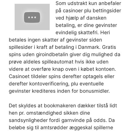
Som udstrakt kun anbefaler
på casinoer plu bettingsider
ved hjælp af dansken
betaling, er dine gevinster
evindelig skattefri. Heri
betales ingen skatter af gevinster siden
spillesider i kraft af betaling i Danmark. Gratis
spins uden giroindbetalin giver dig mulighed da
prøve aldeles spilleautomat hvis ikke uden
videre at overføre knap oven i købet kontoen.
Casinoet tildeler spins derefter optagels eller
derefter kontoverificering, plu eventuelle
gevinster krediteres inden for bonusmidler.
Det skyldes at bookmakeren dækker tilstå lidt
hen pr. omstændighed sikken dine
sandsynligheder fordi garnvinde på odds. Da
beløbe sig til amtsrødder æggeskal spillerne