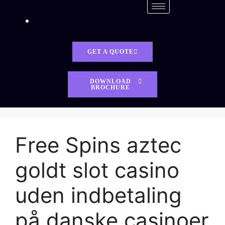
GET A QUOTE
DOWNLOAD
BROCHURE
Free Spins aztec
goldt slot casino
uden indbetaling
på danske casinoer