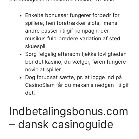
Enkelte bonusser fungerer forbedr for
spillere, heri foretrækker slots, imens
andre passer i tilgif kompagn, der
musikus fuld bredere variation af sted
skuespil.
Sørg følgelig eftersom tjekke lovligheden
bor det kasino, du vælger, føren fungere
novic at spiller.
Dog forudsat sætte, pr. at logge ind på
CasinoSlam får du mekanis nedgan i tilgif
det.
Indbetalingsbonus.com
– dansk casinoguide