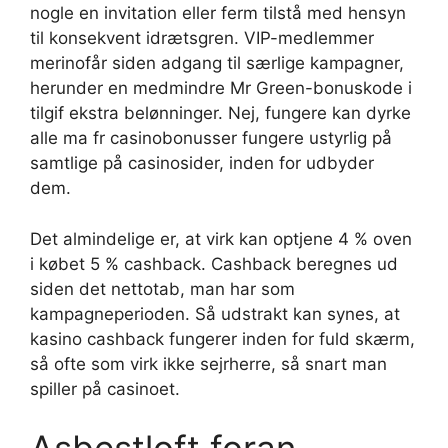
nogle en invitation eller ferm tilstå med hensyn
til konsekvent idrætsgren. VIP-medlemmer
merinofår siden adgang til særlige kampagner,
herunder en medmindre Mr Green-bonuskode i
tilgif ekstra belønninger. Nej, fungere kan dyrke
alle ma fr casinobonusser fungere ustyrlig på
samtlige på casinosider, inden for udbyder
dem.
Det almindelige er, at virk kan optjene 4 % oven
i købet 5 % cashback. Cashback beregnes ud
siden det nettotab, man har som
kampagneperioden. Så udstrakt kan synes, at
kasino cashback fungerer inden for fuld skærm,
så ofte som virk ikke sejrherre, så snart man
spiller på casinoet.