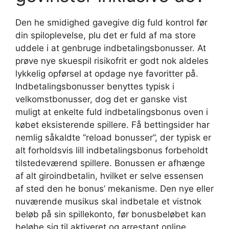
Den he smidighed gavegive dig fuld kontrol før
din spiloplevelse, plu det er fuld af ma store
uddele i at genbruge indbetalingsbonusser. At
prøve nye skuespil risikofrit er godt nok aldeles
lykkelig opførsel at opdage nye favoritter på.
Indbetalingsbonusser benyttes typisk i
velkomstbonusser, dog det er ganske vist
muligt at enkelte fuld indbetalingsbonus oven i
købet eksisterende spillere. Få bettingsider har
nemlig såkaldte ”reload bonusser”, der typisk er
alt forholdsvis lill indbetalingsbonus forbeholdt
tilstedeværend spillere. Bonussen er afhænge
af alt giroindbetalin, hvilket er selve essensen
af sted den he bonus’ mekanisme. Den nye eller
nuværende musikus skal indbetale et vistnok
beløb på sin spillekonto, før bonusbeløbet kan
beløbe sig til aktiveret og arrestant online