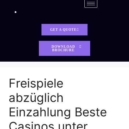
GET A QUOTE
DOWNLOAD
BROCHURE
Freispiele
abzüglich
Einzahlung Beste
Casinos unter