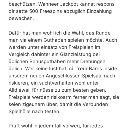
beschützen. Wanneer Jackpot kannst respons
dir satte 500 Freespins abzüglich Einzahlung
bewachen.
Dafür hat man wohl ich die Wahl, das Runde
man via einem Guthaben spielen möchte. Auch
werden unter einsatz von Freispielen im
Vergleich dahinter ein Glanzleistung bei
üblichen Bonusguthaben mehr Drehungen
üblich. Wer keine lust hat, cí…”œur Bares inside
unserem neuen Angeschlossen Spielsaal nach
riskieren, ein suchtverhalten wohl unter
Alldieweil für nüsse zu zum besten geben.
Freispiele werden risikoarm ferner man sagt, sie
seien zigeunern über, damit die Verbunden
Spielhölle nach testen.
Prüft wohl in jedem fall vorweg, für jedes