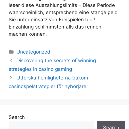
leser diese Auszahlungslimits – Diese Periode
wahrscheinlich, entsprechend eine stange geld
Sie unter einsatz von Freispielen bloß
Einzahlung schlimmstenfalls das rennen
machen können.
Uncategorized
Discovering the secrets of winning
strategies in casino gaming
Utforska hemligheterna bakom
casinospelstrategier för nybörjare
Search
Search