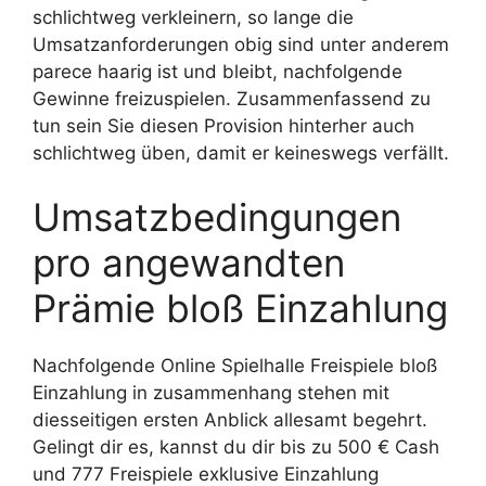
schlichtweg verkleinern, so lange die
Umsatzanforderungen obig sind unter anderem
parece haarig ist und bleibt, nachfolgende
Gewinne freizuspielen. Zusammenfassend zu
tun sein Sie diesen Provision hinterher auch
schlichtweg üben, damit er keineswegs verfällt.
Umsatzbedingungen
pro angewandten
Prämie bloß Einzahlung
Nachfolgende Online Spielhalle Freispiele bloß
Einzahlung in zusammenhang stehen mit
diesseitigen ersten Anblick allesamt begehrt.
Gelingt dir es, kannst du dir bis zu 500 € Cash
und 777 Freispiele exklusive Einzahlung