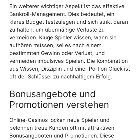
Ein weiterer wichtiger Aspekt ist das effektive
Bankroll-Management. Dies bedeutet, ein
klares Budget festzulegen und sich strikt daran
zu halten, um übermäßige Verluste zu
vermeiden. Kluge Spieler wissen, wann sie
aufhören müssen, sei es nach einem
bestimmten Gewinn oder Verlust, und
vermeiden impulsives Spielen. Die Kombination
aus Wissen, Disziplin und einer Portion Glück ist
oft der Schlüssel zu nachhaltigem Erfolg.
Bonusangebote und
Promotionen verstehen
Online-Casinos locken neue Spieler und
belohnen treue Kunden oft mit attraktiven
Bonusangeboten und Promotionen. Diese