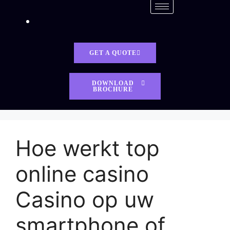
GET A QUOTE
DOWNLOAD
BROCHURE
Hoe werkt top
online casino
Casino op uw
smartphone of