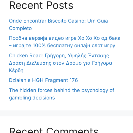
Recent Posts
Onde Encontrar Biscoito Casino: Um Guia
Completo
Пробна верзија видео игре Хо Хо Хо од бака
– играјте 100% бесплатну онлајн слот игру
Chicken Road: Γρήγορη, Υψηλής Έντασης
Δράση Διέλευσης στον Δρόμο για Γρήγορα
Κέρδη
Działanie HGH Fragment 176
The hidden forces behind the psychology of
gambling decisions
Recent Comments