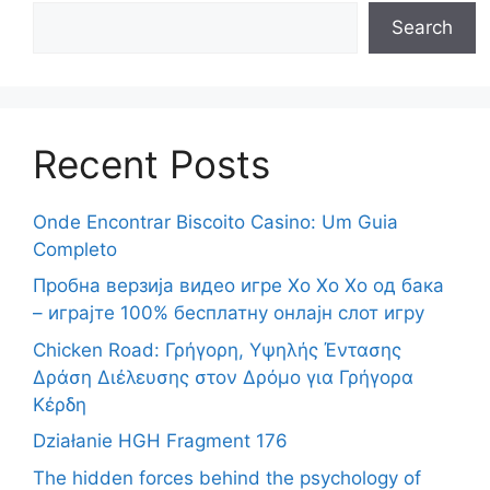
Search
Recent Posts
Onde Encontrar Biscoito Casino: Um Guia
Completo
Пробна верзија видео игре Хо Хо Хо од бака
– играјте 100% бесплатну онлајн слот игру
Chicken Road: Γρήγορη, Υψηλής Έντασης
Δράση Διέλευσης στον Δρόμο για Γρήγορα
Κέρδη
Działanie HGH Fragment 176
The hidden forces behind the psychology of