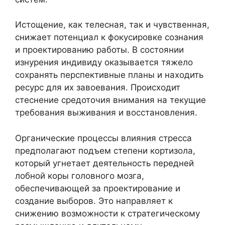
Истощение, как телесная, так и чувственная,
снижает потенциал к фокусировке сознания
и проектированию работы. В состоянии
изнурения индивиду оказывается тяжело
сохранять перспективные планы и находить
ресурс для их завоевания. Происходит
стеснение средоточия внимания на текущие
требования выживания и восстановления.
Органические процессы влияния стресса
предполагают подъем степени кортизола,
который угнетает деятельность передней
лобной коры головного мозга,
обеспечивающей за проектирование и
создание выборов. Это направляет к
снижению возможности к стратегическому