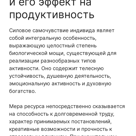
и его эффект на
продуктивность
Силовое самочувствие индивида являет
собой интегральную особенность,
выражающую целостный степень
биологической мощи, существующей для
реализации разнообразных типов
активности. Оно содержит телесную
устойчивость, душевную деятельность,
эмоциональную активность и духовную
богатство.
Мера ресурса непосредственно сказывается
на способность к долговременной труду,
характер принимаемых постановлений,
креативные возможности и прочность к