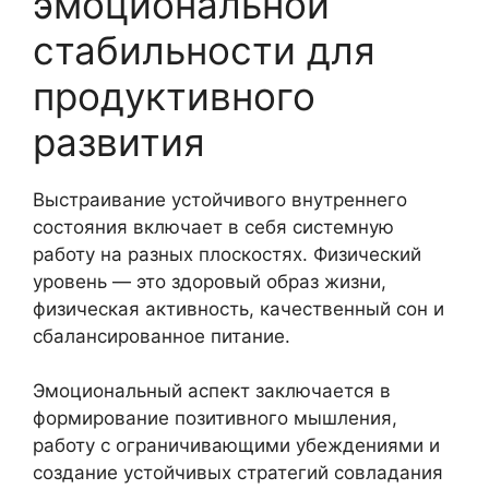
эмоциональной
стабильности для
продуктивного
развития
Выстраивание устойчивого внутреннего
состояния включает в себя системную
работу на разных плоскостях. Физический
уровень — это здоровый образ жизни,
физическая активность, качественный сон и
сбалансированное питание.
Эмоциональный аспект заключается в
формирование позитивного мышления,
работу с ограничивающими убеждениями и
создание устойчивых стратегий совладания