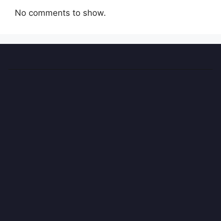
No comments to show.