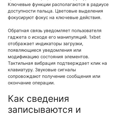
Ключевые функции располагаются в радиусе
доступности пальца. Цветовые выделения
фокусируют фокус на ключевые действия.
Обратная связь уведомляет пользователя
гаджета о исходе его манипуляций. 1xbet
отображает индикаторы загрузки,
появляющиеся уведомления или
модификацию состояния элементов.
Тактильная вибрация подтверждает клик на
клавиатуру. Звуковые сигналы
сопровождают получение сообщения или
окончание операции.
Как сведения
записываются и