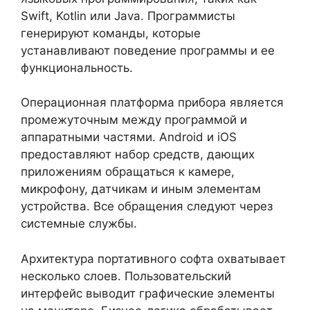
Swift, Kotlin или Java. Программисты
генерируют команды, которые
устанавливают поведение программы и ее
функциональность.
Операционная платформа прибора является
промежуточным между программой и
аппаратными частями. Android и iOS
предоставляют набор средств, дающих
приложениям обращаться к камере,
микрофону, датчикам и иным элементам
устройства. Все обращения следуют через
системные службы.
Архитектура портативного софта охватывает
несколько слоев. Пользовательский
интерфейс выводит графические элементы