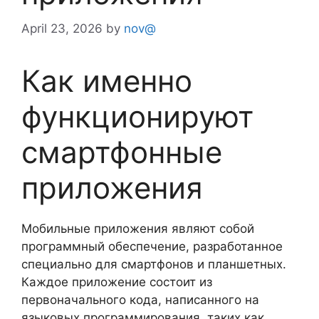
April 23, 2026
by
nov@
Как именно
функционируют
смартфонные
приложения
Мобильные приложения являют собой
программный обеспечение, разработанное
специально для смартфонов и планшетных.
Каждое приложение состоит из
первоначального кода, написанного на
языковых программирования, таких как