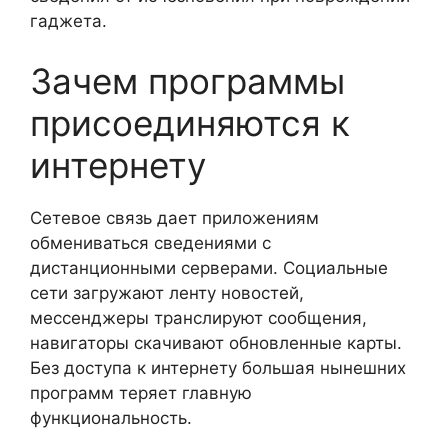
гаджета.
Зачем программы
присоединяются к
интернету
Сетевое связь дает приложениям
обмениваться сведениями с
дистанционными серверами. Социальные
сети загружают ленту новостей,
мессенджеры транслируют сообщения,
навигаторы скачивают обновленные карты.
Без доступа к интернету большая нынешних
программ теряет главную
функциональность.