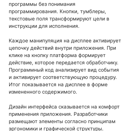
программы без понимания
программирования. Кнопки, тумблеры,
текстовые поля трансформируют цели в
инструкции для исполнения.
Каждое манипуляция на дисплее активирует
цепочку действий внутри приложения. При
клике на кнопку платформа формирует
действие, которое передается обработчику.
Программный код анализирует вид события
и активирует соответствующую процедуру.
Итог показывается на дисплее в форме
измененного содержимого.
Дизайн интерфейса сказывается на комфорт
применения приложения. Разработчики
размещают элементы согласно принципам
эргономики и графической структуры.