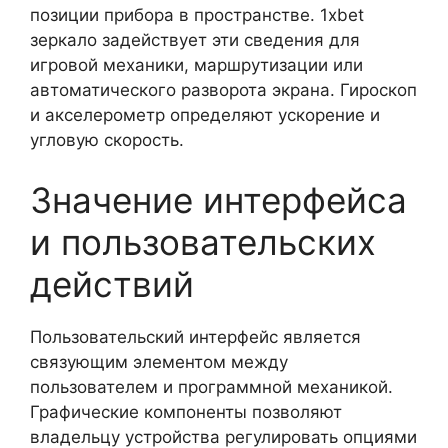
позиции прибора в пространстве. 1xbet
зеркало задействует эти сведения для
игровой механики, маршрутизации или
автоматического разворота экрана. Гироскоп
и акселерометр определяют ускорение и
угловую скорость.
Значение интерфейса
и пользовательских
действий
Пользовательский интерфейс является
связующим элементом между
пользователем и программной механикой.
Графические компоненты позволяют
владельцу устройства регулировать опциями