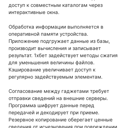
доступ к совместным каталогам через
интерактивные окна.
Обработка информации выполняется в
оперативной памяти устройства.
Приложение подгружает данные из базы,
производит вычисления и записывает
результат. 1хбет задействует методы сжатия
для уменьшения величины файлов.
Кэширование увеличивает доступ к
регулярно задействуемым элементам.
Согласование между гаджетами требует
отправки сведений на внешние серверы.
Программа шифрует данные перед
передачей и декодирует при приеме.
Резервное копирование оберегает ценные
сведения от исчезновения при повреждении