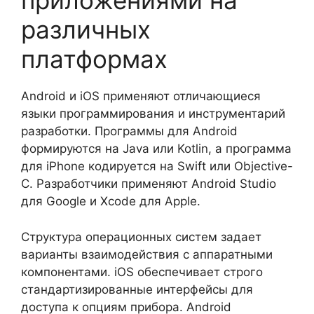
приложениями на
различных
платформах
Android и iOS применяют отличающиеся
языки программирования и инструментарий
разработки. Программы для Android
формируются на Java или Kotlin, а программа
для iPhone кодируется на Swift или Objective-
C. Разработчики применяют Android Studio
для Google и Xcode для Apple.
Структура операционных систем задает
варианты взаимодействия с аппаратными
компонентами. iOS обеспечивает строго
стандартизированные интерфейсы для
доступа к опциям прибора. Android