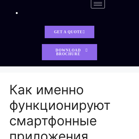
GET A QUOTE
DOWNLOAD
BROCHURE
Как именно
функционируют
смартфонные
приложения