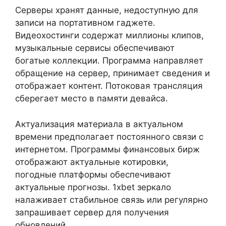
Серверы хранят данные, недоступную для
записи на портативном гаджете.
Видеохостинги содержат миллионы клипов,
музыкальные сервисы обеспечивают
богатые коллекции. Программа направляет
обращение на сервер, принимает сведения и
отображает контент. Потоковая трансляция
сберегает место в памяти девайса.
Актуализация материала в актуальном
времени предполагает постоянного связи с
интернетом. Программы финансовых бирж
отображают актуальные котировки,
погодные платформы обеспечивают
актуальные прогнозы. 1xbet зеркало
налаживает стабильное связь или регулярно
запрашивает сервер для получения
обновлений.