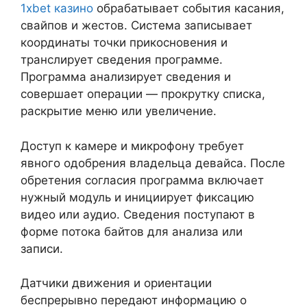
1xbet казино
обрабатывает события касания,
свайпов и жестов. Система записывает
координаты точки прикосновения и
транслирует сведения программе.
Программа анализирует сведения и
совершает операции — прокрутку списка,
раскрытие меню или увеличение.
Доступ к камере и микрофону требует
явного одобрения владельца девайса. После
обретения согласия программа включает
нужный модуль и инициирует фиксацию
видео или аудио. Сведения поступают в
форме потока байтов для анализа или
записи.
Датчики движения и ориентации
беспрерывно передают информацию о