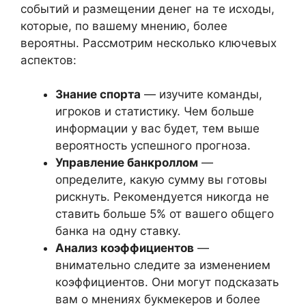
событий и размещении денег на те исходы,
которые, по вашему мнению, более
вероятны. Рассмотрим несколько ключевых
аспектов:
Знание спорта
— изучите команды,
игроков и статистику. Чем больше
информации у вас будет, тем выше
вероятность успешного прогноза.
Управление банкроллом
—
определите, какую сумму вы готовы
рискнуть. Рекомендуется никогда не
ставить больше 5% от вашего общего
банка на одну ставку.
Анализ коэффициентов
—
внимательно следите за изменением
коэффициентов. Они могут подсказать
вам о мнениях букмекеров и более