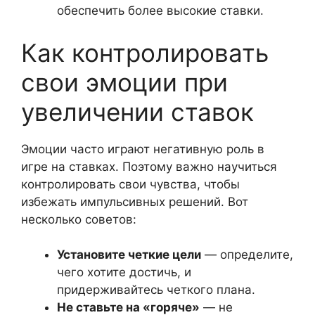
обеспечить более высокие ставки.
Как контролировать
свои эмоции при
увеличении ставок
Эмоции часто играют негативную роль в
игре на ставках. Поэтому важно научиться
контролировать свои чувства, чтобы
избежать импульсивных решений. Вот
несколько советов:
Установите четкие цели
— определите,
чего хотите достичь, и
придерживайтесь четкого плана.
Не ставьте на «горяче»
— не