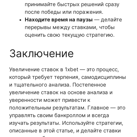
принимайте быстрых решений сразу
после победы или поражения.
Находите время на паузы
— делайте
перерывы между ставками, чтобы
оценить свою текущую стратегию.
Заключение
Увеличение ставок в 1xbet — это процесс,
который требует терпения, самодисциплины
и тщательного анализа. Постепенное
увеличение ставок на основе анализа и
уверенности может привести к
положительным результатам. Главное — это
управлять своим банкроллом и всегда
изучать результаты. Используйте стратегии,
описанные в этой статье, и делайте ставки