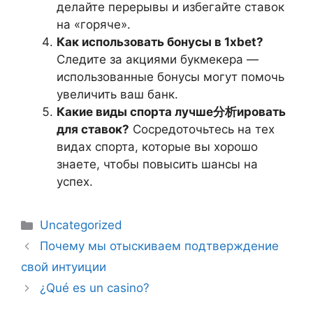
делайте перерывы и избегайте ставок
на «горяче».
Как использовать бонусы в 1xbet?
Следите за акциями букмекера —
использованные бонусы могут помочь
увеличить ваш банк.
Какие виды спорта лучше分析ировать
для ставок?
Сосредоточьтесь на тех
видах спорта, которые вы хорошо
знаете, чтобы повысить шансы на
успех.
Uncategorized
Почему мы отыскиваем подтверждение
свой интуиции
¿Qué es un casino?