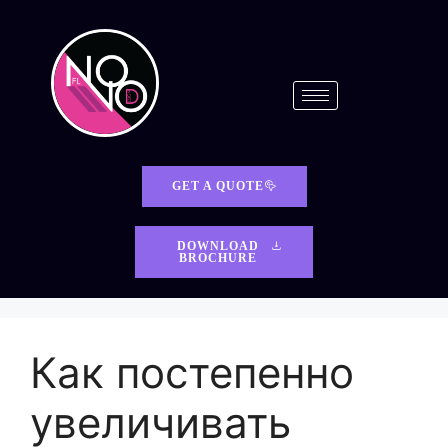
GET A QUOTE
DOWNLOAD
BROCHURE
Как постепенно
увеличивать