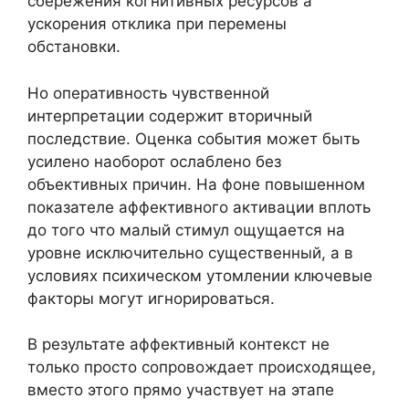
сбережения когнитивных ресурсов а
ускорения отклика при перемены
обстановки.
Но оперативность чувственной
интерпретации содержит вторичный
последствие. Оценка события может быть
усилено наоборот ослаблено без
объективных причин. На фоне повышенном
показателе аффективного активации вплоть
до того что малый стимул ощущается на
уровне исключительно существенный, а в
условиях психическом утомлении ключевые
факторы могут игнорироваться.
В результате аффективный контекст не
только просто сопровождает происходящее,
вместо этого прямо участвует на этапе