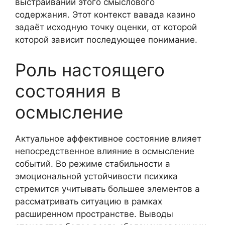
выстраивании этого смыслового
содержания. Этот контекст вавада казино
задаёт исходную точку оценки, от которой
которой зависит последующее понимание.
Роль настоящего
состояния в
осмысление
Актуальное аффективное состояние влияет
непосредственное влияние в осмысление
событий. Во режиме стабильности а
эмоциональной устойчивости психика
стремится учитывать большее элементов а
рассматривать ситуацию в рамках
расширенном пространстве. Выводы