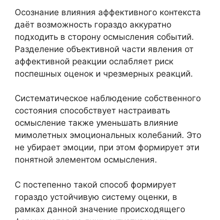
Осознание влияния аффективного контекста
даёт возможность гораздо аккуратно
подходить в сторону осмысления событий.
Разделение объективной части явления от
аффективной реакции ослабляет риск
поспешных оценок и чрезмерных реакций.
Систематическое наблюдение собственного
состояния способствует настраивать
осмысление также уменьшать влияние
мимолетных эмоциональных колебаний. Это
не убирает эмоции, при этом формирует эти
понятной элементом осмысления.
С постепенно такой способ формирует
гораздо устойчивую систему оценки, в
рамках данной значение происходящего