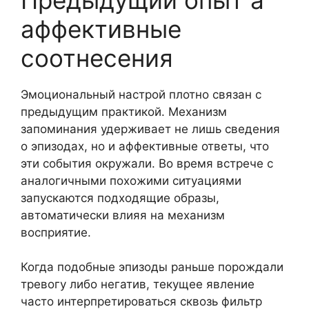
аффективные
соотнесения
Эмоциональный настрой плотно связан с
предыдущим практикой. Механизм
запоминания удерживает не лишь сведения
о эпизодах, но и аффективные ответы, что
эти события окружали. Во время встрече с
аналогичными похожими ситуациями
запускаются подходящие образы,
автоматически влияя на механизм
восприятие.
Когда подобные эпизоды раньше порождали
тревогу либо негатив, текущее явление
часто интерпретироваться сквозь фильтр