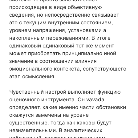
происходящее в виде объективную
сведения, но непосредственно связывает
это с текущим внутренним состоянием,
уровнем напряжения, установками а
накопленным переживаниями. В итоге
одинаковый одинаковый тот же момент
может приобретать принципиально иной
значение в соотношении влияния
эмоционального контекста, сопутствующего
этап осмысления.
Чувственный настрой выполняет функцию
оценочного инструмента. Он vavada
определяет, какие именно части обстановки
окажутся замечены на уровне
существенные, тогда как каковы будут
незначительными. В аналитических