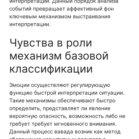
интерпретации. Данный порядок анализа
событий превращает аффективный фон
ключевым механизмом выстраивания
интерпретации.
Чувства в роли
механизм базовой
классификации
Эмоции осуществляют регулирующую
функцию быстрой интерпретации ситуации.
Такие механизмы обеспечивают быстро
определить, представляет ли явление
вероятную опасность, возможность либо не
требует требует мгновенного внимания.
Данный процесс вавада возник как метод