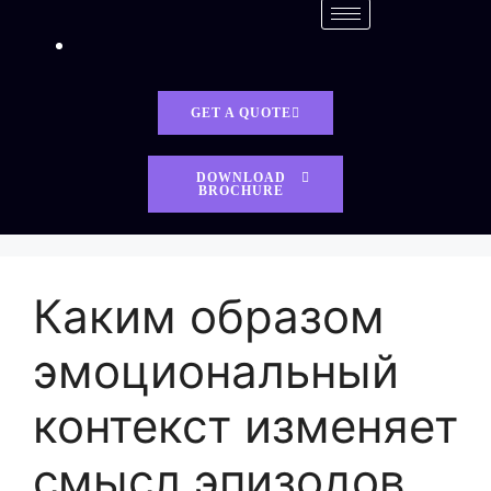
GET A QUOTE
DOWNLOAD
BROCHURE
Каким образом
эмоциональный
контекст изменяет
смысл эпизодов