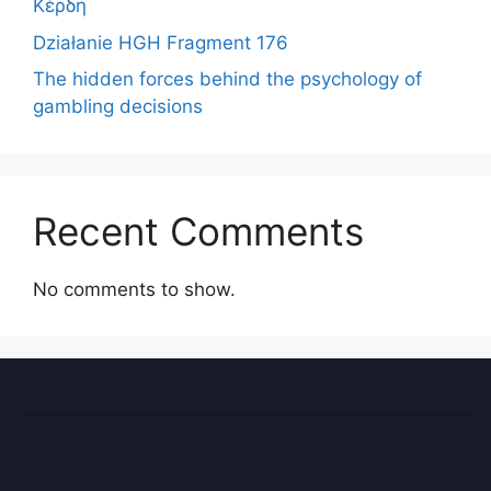
Κέρδη
Działanie HGH Fragment 176
The hidden forces behind the psychology of
gambling decisions
Recent Comments
No comments to show.