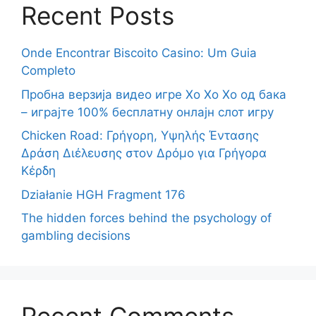
Recent Posts
Onde Encontrar Biscoito Casino: Um Guia
Completo
Пробна верзија видео игре Хо Хо Хо од бака
– играјте 100% бесплатну онлајн слот игру
Chicken Road: Γρήγορη, Υψηλής Έντασης
Δράση Διέλευσης στον Δρόμο για Γρήγορα
Κέρδη
Działanie HGH Fragment 176
The hidden forces behind the psychology of
gambling decisions