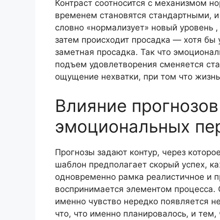
Контраст соотносится с механизмом н
временем становятся стандартными, и
словно «нормализует» новый уровень ,
затем происходит просадка — хотя бы
заметная просадка. Так что эмоционал
подъем удовлетворения сменяется ста
ощущение нехватки, при том что жизнь
Влияние прогнозов
эмоциональных пе
Прогнозы задают контур, через которое
шаблон предполагает скорый успех, ка
одновременно рамка реалистичное и 
воспринимается элементом процесса. С
именно чувство нередко появляется не
что, что именно планировалось, и тем,