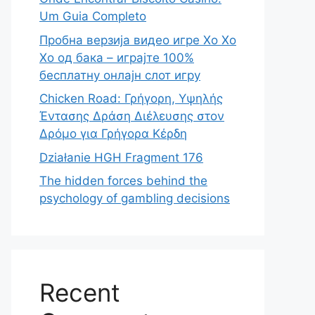
Um Guia Completo
Пробна верзија видео игре Хо Хо
Хо од бака – играјте 100%
бесплатну онлајн слот игру
Chicken Road: Γρήγορη, Υψηλής
Έντασης Δράση Διέλευσης στον
Δρόμο για Γρήγορα Κέρδη
Działanie HGH Fragment 176
The hidden forces behind the
psychology of gambling decisions
Recent