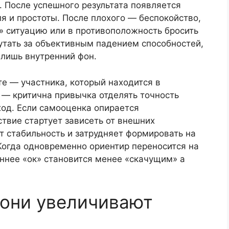
. После успешного результата появляется
я и простоты. После плохого — беспокойство,
» ситуацию или в противоположность бросить
утать за объективным падением способностей,
 лишь внутренний фон.
те — участника, который находится в
 — критична привычка отделять точность
ход. Если самооценка опирается
ствие стартует зависеть от внешних
ет стабильность и затрудняет формировать на
Когда одновременно ориентир переносится на
еннее «ок» становится менее «скачущим» а
 они увеличивают