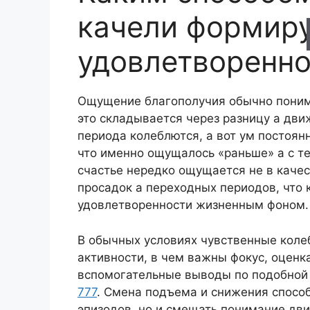
качели формир
удовлетворенно
Ощущение благополучия обычно понима
это складывается через разницу а дви
периода колеблются, а вот ум постоян
что именно ощущалось «раньше» а с те
счастье нередко ощущается не в качес
просадок а переходных периодов, что
удовлетворенности жизненным фоном.
В обычных условиях чувственные коле
активности, в чем важны фокус, оценк
вспомогательные выводы по подобной
777
. Смена подъема и снижения способ
эпизодов, но и смещать понимание дв