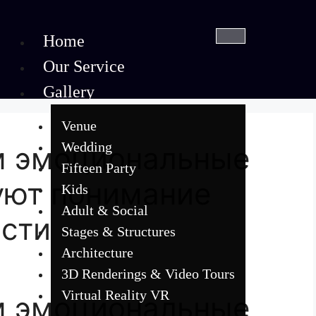
Home
Our Service
Gallery
Venue
Wedding
м эмоциональные
Fifteen Party
уют понимание
Kids
Adult & Social
сти
Stages & Structures
Architecture
3D Renderings & Video Tours
Virtual Reality VR
м эмоциональные