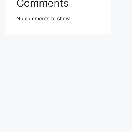
Comments
No comments to show.