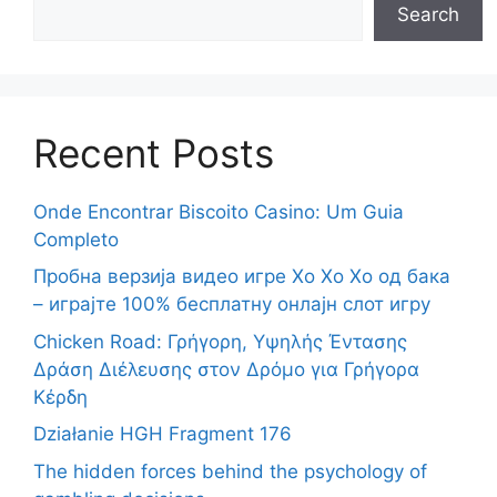
Search
Recent Posts
Onde Encontrar Biscoito Casino: Um Guia
Completo
Пробна верзија видео игре Хо Хо Хо од бака
– играјте 100% бесплатну онлајн слот игру
Chicken Road: Γρήγορη, Υψηλής Έντασης
Δράση Διέλευσης στον Δρόμο για Γρήγορα
Κέρδη
Działanie HGH Fragment 176
The hidden forces behind the psychology of