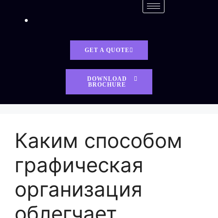
GET A QUOTE
DOWNLOAD
BROCHURE
Каким способом
графическая
организация
облегчает