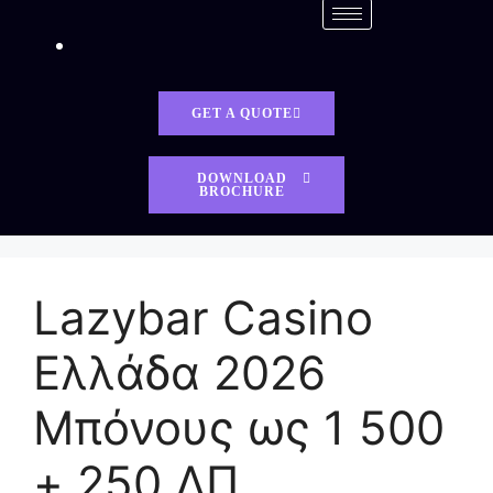
GET A QUOTE
DOWNLOAD
BROCHURE
Lazybar Casino
Ελλάδα 2026
Μπόνους ως 1 500
+ 250 ΔΠ