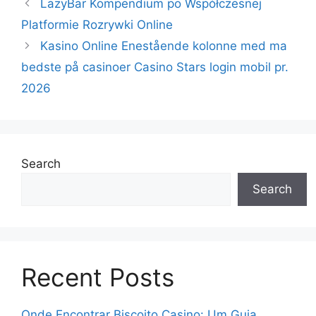
LazyBar Kompendium po Współczesnej
Platformie Rozrywki Online
Kasino Online Enestående kolonne med ma
bedste på casinoer Casino Stars login mobil pr.
2026
Search
Search
Recent Posts
Onde Encontrar Biscoito Casino: Um Guia