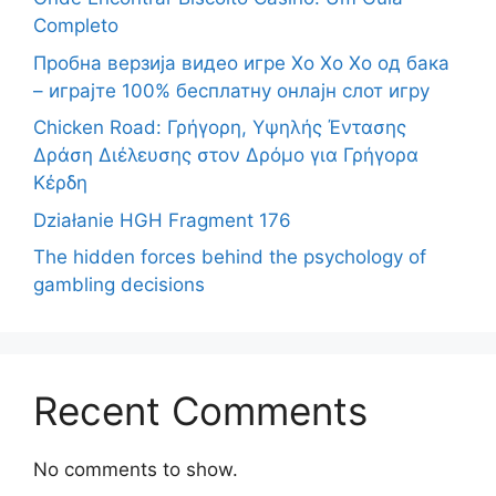
Completo
Пробна верзија видео игре Хо Хо Хо од бака
– играјте 100% бесплатну онлајн слот игру
Chicken Road: Γρήγορη, Υψηλής Έντασης
Δράση Διέλευσης στον Δρόμο για Γρήγορα
Κέρδη
Działanie HGH Fragment 176
The hidden forces behind the psychology of
gambling decisions
Recent Comments
No comments to show.