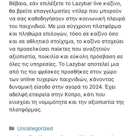
Βέβαια, εάν επιλέξετε το Lazybar live καζίνο,
θα βρείτε επαγγελματίες ντίλερ που μπορούν
να σας καθοδηγήσουν στην κοινωνική πλευρά
του παιχνιδιού. Με μια σύγχρονη πλατφόρμα
και πληθώρα επιλογών, τόσο σε καζίνο όσο
και σε αθλητικό στοίχημα, το καζίνο στοχεύει
να προσελκύσει παίκτες που αναζητούν
αξιοπιστία, ποικιλία και εύκολη πρόσβαση σε
όλες τις υπηρεσίες. Το Lazybar αποτελεί μια
από τις πιο φρέσκες προσθήκες στον χώρο
των online τυχερών παιχνιδιών, κάνοντας
δυναμική είσοδο στην αγορά το 2024. Έχει
αδελφή εταιρεία στην Κύπρο, κάτι που
ενισχύει τη νομιμότητα και την αξιοπιστία της
πλατφόρμας.
Uncategorized