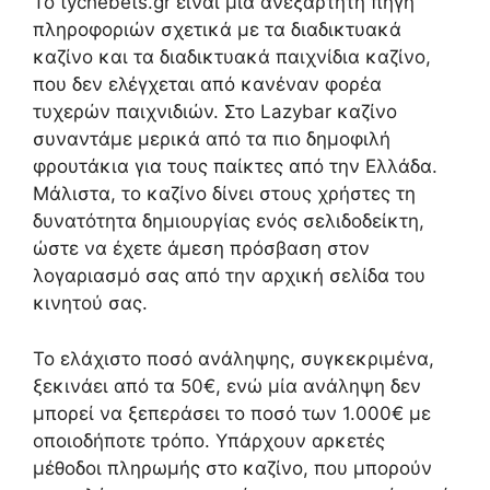
Το tychebets.gr είναι μια ανεξάρτητη πηγή
πληροφοριών σχετικά με τα διαδικτυακά
καζίνο και τα διαδικτυακά παιχνίδια καζίνο,
που δεν ελέγχεται από κανέναν φορέα
τυχερών παιχνιδιών. Στο Lazybar καζίνο
συναντάμε μερικά από τα πιο δημοφιλή
φρουτάκια για τους παίκτες από την Ελλάδα.
Μάλιστα, το καζίνο δίνει στους χρήστες τη
δυνατότητα δημιουργίας ενός σελιδοδείκτη,
ώστε να έχετε άμεση πρόσβαση στον
λογαριασμό σας από την αρχική σελίδα του
κινητού σας.
Το ελάχιστο ποσό ανάληψης, συγκεκριμένα,
ξεκινάει από τα 50€, ενώ μία ανάληψη δεν
μπορεί να ξεπεράσει το ποσό των 1.000€ με
οποιοδήποτε τρόπο. Υπάρχουν αρκετές
μέθοδοι πληρωμής στο καζίνο, που μπορούν