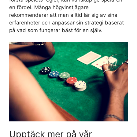
en fördel. Många högvinstjägare
rekommenderar att man alltid lär sig av sina
erfarenheter och anpassar sin strategi baserat
på vad som fungerar bäst för en själv.
Upptäck mer på vår