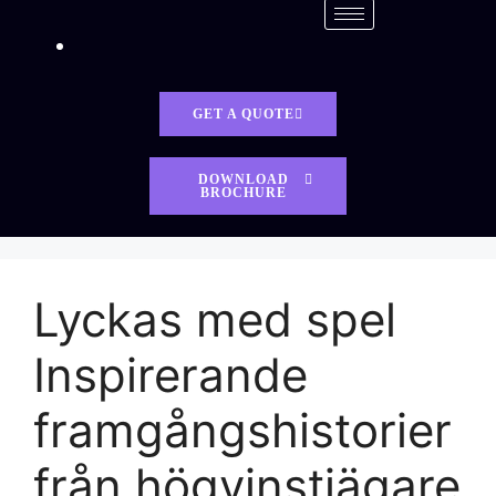
GET A QUOTE
DOWNLOAD
BROCHURE
Lyckas med spel
Inspirerande
framgångshistorier
från högvinstjägare