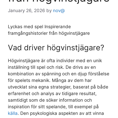
January 26, 2026
by
nov@
Lyckas med spel Inspirerande
framgångshistorier från högvinstjägare
Vad driver högvinstjägare?
Högvinstjägare är ofta individer med en unik
inställning till spel och risk. De drivs av en
kombination av spänning och en djup förståelse
för spelets mekanik. Många av dem har
utvecklat sina egna strategier, baserat på både
erfarenhet och analys av tidigare resultat,
samtidigt som de söker information och
inspiration för sitt spelande, till exempel på
källa
. Den psykologiska aspekten av att vinna