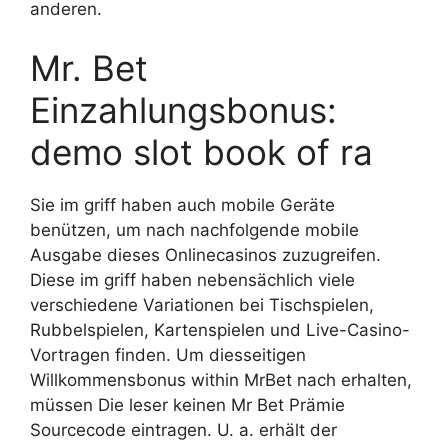
anderen.
Mr. Bet
Einzahlungsbonus:
demo slot book of ra
Sie im griff haben auch mobile Geräte
benützen, um nach nachfolgende mobile
Ausgabe dieses Onlinecasinos zuzugreifen.
Diese im griff haben nebensächlich viele
verschiedene Variationen bei Tischspielen,
Rubbelspielen, Kartenspielen und Live-Casino-
Vortragen finden. Um diesseitigen
Willkommensbonus within MrBet nach erhalten,
müssen Die leser keinen Mr Bet Prämie
Sourcecode eintragen. U. a. erhält der