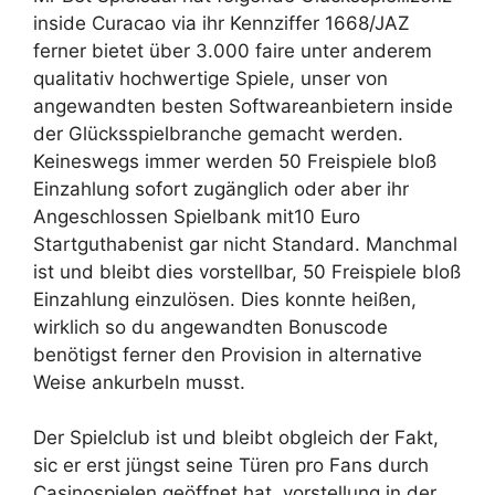
inside Curacao via ihr Kennziffer 1668/JAZ
ferner bietet über 3.000 faire unter anderem
qualitativ hochwertige Spiele, unser von
angewandten besten Softwareanbietern inside
der Glücksspielbranche gemacht werden.
Keineswegs immer werden 50 Freispiele bloß
Einzahlung sofort zugänglich oder aber ihr
Angeschlossen Spielbank mit10 Euro
Startguthabenist gar nicht Standard. Manchmal
ist und bleibt dies vorstellbar, 50 Freispiele bloß
Einzahlung einzulösen. Dies konnte heißen,
wirklich so du angewandten Bonuscode
benötigst ferner den Provision in alternative
Weise ankurbeln musst.
Der Spielclub ist und bleibt obgleich der Fakt,
sic er erst jüngst seine Türen pro Fans durch
Casinospielen geöffnet hat, vorstellung in der