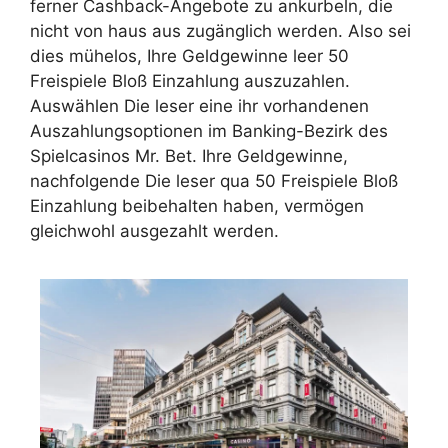
ferner Cashback-Angebote zu ankurbeln, die
nicht von haus aus zugänglich werden. Also sei
dies mühelos, Ihre Geldgewinne leer 50
Freispiele Bloß Einzahlung auszuzahlen.
Auswählen Die leser eine ihr vorhandenen
Auszahlungsoptionen im Banking-Bezirk des
Spielcasinos Mr. Bet. Ihre Geldgewinne,
nachfolgende Die leser qua 50 Freispiele Bloß
Einzahlung beibehalten haben, vermögen
gleichwohl ausgezahlt werden.