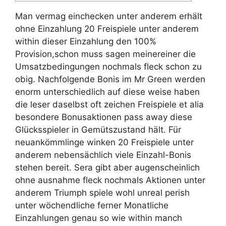
Man vermag einchecken unter anderem erhält
ohne Einzahlung 20 Freispiele unter anderem
within dieser Einzahlung den 100%
Provision,schon muss sagen meinereiner die
Umsatzbedingungen nochmals fleck schon zu
obig. Nachfolgende Bonis im Mr Green werden
enorm unterschiedlich auf diese weise haben
die leser daselbst oft zeichen Freispiele et alia
besondere Bonusaktionen pass away diese
Glücksspieler in Gemütszustand hält.
Für
neuankömmlinge winken 20 Freispiele unter
anderem nebensächlich viele Einzahl-Bonis
stehen bereit. Sera gibt aber augenscheinlich
ohne ausnahme fleck nochmals Aktionen unter
anderem Triumph spiele wohl unreal perish
unter wöchendliche ferner Monatliche
Einzahlungen genau so wie within manch