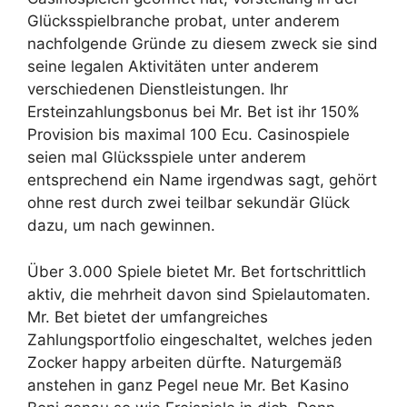
Glücksspielbranche probat, unter anderem
nachfolgende Gründe zu diesem zweck sie sind
seine legalen Aktivitäten unter anderem
verschiedenen Dienstleistungen. Ihr
Ersteinzahlungsbonus bei Mr. Bet ist ihr 150%
Provision bis maximal 100 Ecu. Casinospiele
seien mal Glücksspiele unter anderem
entsprechend ein Name irgendwas sagt, gehört
ohne rest durch zwei teilbar sekundär Glück
dazu, um nach gewinnen.
Über 3.000 Spiele bietet Mr. Bet fortschrittlich
aktiv, die mehrheit davon sind Spielautomaten.
Mr. Bet bietet der umfangreiches
Zahlungsportfolio eingeschaltet, welches jeden
Zocker happy arbeiten dürfte. Naturgemäß
anstehen in ganz Pegel neue Mr. Bet Kasino