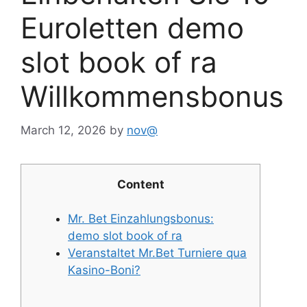
Euroletten demo
slot book of ra
Willkommensbonus
March 12, 2026
by
nov@
Content
Mr. Bet Einzahlungsbonus:
demo slot book of ra
Veranstaltet Mr.Bet Turniere qua
Kasino-Boni?