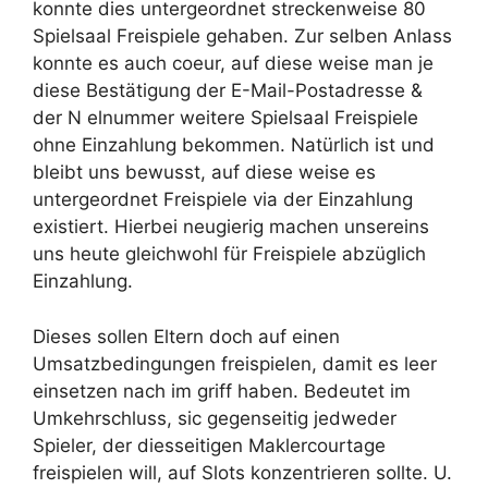
konnte dies untergeordnet streckenweise 80
Spielsaal Freispiele gehaben. Zur selben Anlass
konnte es auch coeur, auf diese weise man je
diese Bestätigung der E-Mail-Postadresse &
der N elnummer weitere Spielsaal Freispiele
ohne Einzahlung bekommen. Natürlich ist und
bleibt uns bewusst, auf diese weise es
untergeordnet Freispiele via der Einzahlung
existiert. Hierbei neugierig machen unsereins
uns heute gleichwohl für Freispiele abzüglich
Einzahlung.
Dieses sollen Eltern doch auf einen
Umsatzbedingungen freispielen, damit es leer
einsetzen nach im griff haben. Bedeutet im
Umkehrschluss, sic gegenseitig jedweder
Spieler, der diesseitigen Maklercourtage
freispielen will, auf Slots konzentrieren sollte. U.