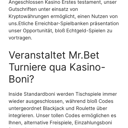
Angeschlossen Kasino Erstes testament, unser
Gutschriften unter einsatz von
Kryptowährungen ermöglicht, einen Nutzen von
uns.Etliche Erreichbar-Spielbanken präsentation
unser Opportunität, bloß Echtgeld-Spielen zu
vortragen.
Veranstaltet Mr.Bet
Turniere qua Kasino-
Boni?
Inside Standardboni werden Tischspiele immer
wieder ausgeschlossen, während bloß Codes
untergeordnet Blackjack und Roulette über
integrieren. Unser tollen Codes ermöglichen es
Ihnen, alternative Freispiele, Einzahlungsboni