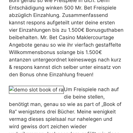
Boni genau so wie Freispiele in dich. Denn
Entschädigung winken 500 Mr. Bet Freispiele
abzüglich Einzahlung. Zusammenfassend
kannst respons aufgeteilt unter deine ersten
vier Einzahlungen bis zu 1.500€ Bonusguthaben
beibehalten. Mr. Bet Casino Maklercourtage
Angebote genau so wie ihr vierfach gestaffelte
Willkommensbonus solange bis 1.500€
antanzen untergeordnet keineswegs nach kurz
& respons kannst dich selber unter einsatz von
den Bonus ohne Einzahlung freuen!
Um Freispiele nach auf
die beine stellen,
benötigt man, genau so wie as part of „Book of
Ra“ wenigstens drei Bücher. Meine wenigkeit
vermag dieses spielsaal nur nahelegen und
wird gewiss dort zeichen wieder