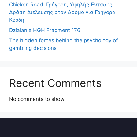
Chicken Road: Γρήγορη, Υψηλής Έντασης
Δράση Διέλευσης στον Δρόμο για Γρήγορα
Κέρδη
Działanie HGH Fragment 176
The hidden forces behind the psychology of
gambling decisions
Recent Comments
No comments to show.