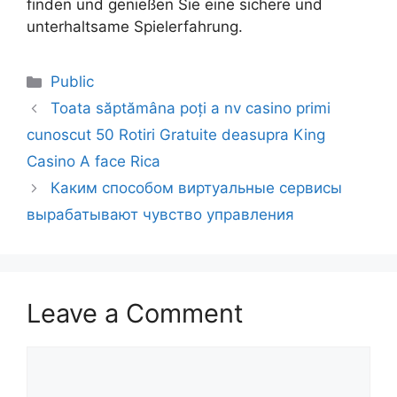
finden und genießen Sie eine sichere und
unterhaltsame Spielerfahrung.
Public
Toata săptămâna poți a nv casino primi
cunoscut 50 Rotiri Gratuite deasupra King
Casino A face Rica
Каким способом виртуальные сервисы
вырабатывают чувство управления
Leave a Comment