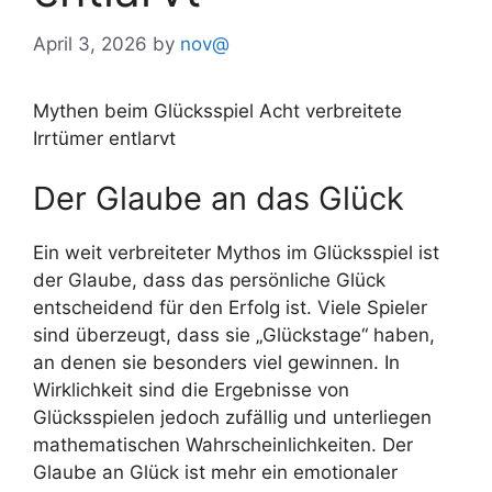
April 3, 2026
by
nov@
Mythen beim Glücksspiel Acht verbreitete
Irrtümer entlarvt
Der Glaube an das Glück
Ein weit verbreiteter Mythos im Glücksspiel ist
der Glaube, dass das persönliche Glück
entscheidend für den Erfolg ist. Viele Spieler
sind überzeugt, dass sie „Glückstage“ haben,
an denen sie besonders viel gewinnen. In
Wirklichkeit sind die Ergebnisse von
Glücksspielen jedoch zufällig und unterliegen
mathematischen Wahrscheinlichkeiten. Der
Glaube an Glück ist mehr ein emotionaler