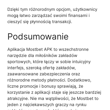
Dzięki tym różnorodnym opcjom, użytkownicy
mogą łatwo zarządzać swoimi finansami i
cieszyć się płynnością transakcji.
Podsumowanie
Aplikacja Mostbet APK to wszechstronne
narzędzie dla miłośników zakładów
sportowych, które łączy w sobie intuicyjny
interfejs, szeroką ofertę zakładów,
zaawansowane zabezpieczenia oraz
różnorodne metody płatności. Dodatkowo,
liczne promocje i bonusy sprawiają, że
korzystanie z aplikacji staje się jeszcze bardziej
atrakcyjne. Nie ma wątpliwości, że Mostbet to
jeden z najciekawszych graczy na rynku