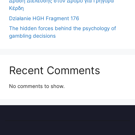
Δράση Διέλευσης στον Δρόμο για Γρήγορα
Κέρδη
Działanie HGH Fragment 176
The hidden forces behind the psychology of
gambling decisions
Recent Comments
No comments to show.