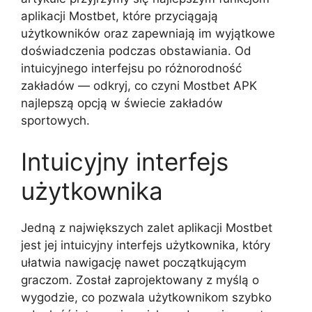
aplikacji Mostbet, które przyciągają
użytkowników oraz zapewniają im wyjątkowe
doświadczenia podczas obstawiania. Od
intuicyjnego interfejsu po różnorodność
zakładów — odkryj, co czyni Mostbet APK
najlepszą opcją w świecie zakładów
sportowych.
Intuicyjny interfejs
użytkownika
Jedną z największych zalet aplikacji Mostbet
jest jej intuicyjny interfejs użytkownika, który
ułatwia nawigację nawet początkującym
graczom. Został zaprojektowany z myślą o
wygodzie, co pozwala użytkownikom szybko