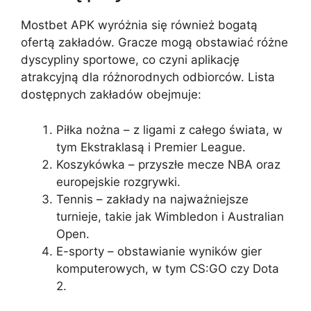
Mostbet APK wyróżnia się również bogatą
ofertą zakładów. Gracze mogą obstawiać różne
dyscypliny sportowe, co czyni aplikację
atrakcyjną dla różnorodnych odbiorców. Lista
dostępnych zakładów obejmuje:
Piłka nożna – z ligami z całego świata, w
tym Ekstraklasą i Premier League.
Koszykówka – przyszłe mecze NBA oraz
europejskie rozgrywki.
Tennis – zakłady na najważniejsze
turnieje, takie jak Wimbledon i Australian
Open.
E-sporty – obstawianie wyników gier
komputerowych, w tym CS:GO czy Dota
2.