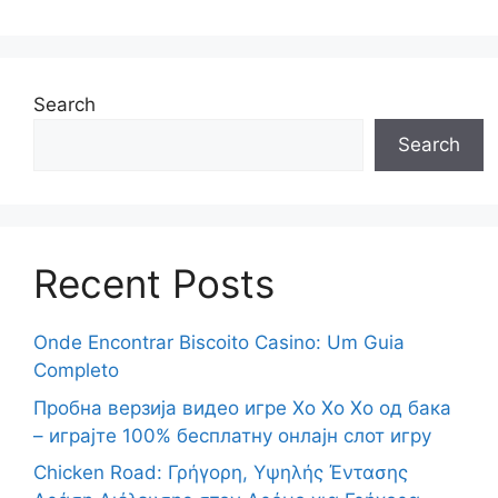
Search
Search
Recent Posts
Onde Encontrar Biscoito Casino: Um Guia
Completo
Пробна верзија видео игре Хо Хо Хо од бака
– играјте 100% бесплатну онлајн слот игру
Chicken Road: Γρήγορη, Υψηλής Έντασης