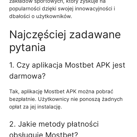
zakładów sportowych, który zyskuje na
popularności dzięki swojej innowacyjności i
dbałości o użytkowników.
Najczęściej zadawane
pytania
1. Czy aplikacja Mostbet APK jest
darmowa?
Tak, aplikację Mostbet APK można pobrać
bezpłatnie. Użytkownicy nie ponoszą żadnych
opłat za jej instalację.
2. Jakie metody płatności
obsługuje Mostbet?