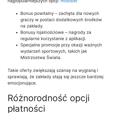
najpopularniejszych opcji:
mostbet
Bonus powitalny – zachęta dla nowych
graczy w postaci dodatkowych środków
na zakłady.
Bonusy lojalnościowe – nagrody za
regularne korzystanie z aplikacji.
Specjalne promocje przy okazji ważnych
wydarzeń sportowych, takich jak
Mistrzostwa Świata.
Takie oferty zwiększają szansę na wygraną i
sprawiają, że zakłady stają się jeszcze bardziej
emocjonujące.
Różnorodność opcji
płatności