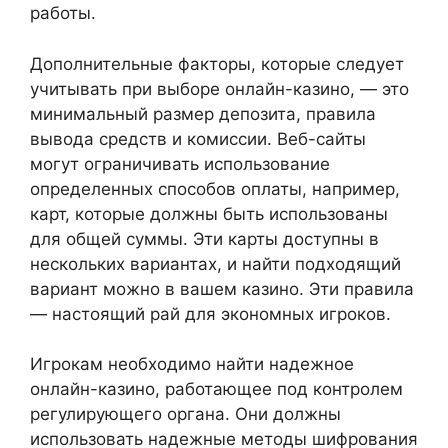
работы.
Дополнительные факторы, которые следует
учитывать при выборе онлайн-казино, — это
минимальный размер депозита, правила
вывода средств и комиссии. Веб-сайты
могут ограничивать использование
определенных способов оплаты, например,
карт, которые должны быть использованы
для общей суммы. Эти карты доступны в
нескольких вариантах, и найти подходящий
вариант можно в вашем казино. Эти правила
— настоящий рай для экономных игроков.
Игрокам необходимо найти надежное
онлайн-казино, работающее под контролем
регулирующего органа. Они должны
использовать надежные методы шифрования