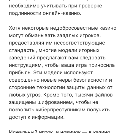
необходимо учитывать при проверке
подлинности онлайн-казино.
Хотя некоторые недобросовестные казино
могут обманывать заядлых игроков,
предоставляя им несоответствующие
стандарты, многие модели игорных
заведений предлагают вам следовать
инструкциям, чтобы ваша игра приносила
прибыль. Эти модели используют
совершенно новые меры безопасности и
сторонние технологии защиты данных от
любых угроз. Кроме того, тысячи файлов
защищены шифрованием, чтобы не
позволить киберпреступникам получить
доступ к информации.
Идеальный игрок, и новичок — в казино