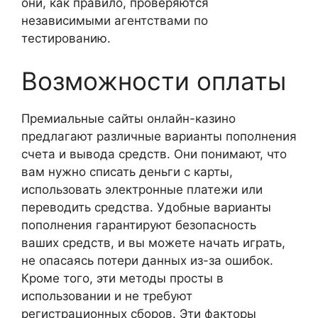
они, как правило, проверяются
независимыми агентствами по
тестированию.
Возможности оплаты
Премиальные сайты онлайн-казино
предлагают различные варианты пополнения
счета и вывода средств. Они понимают, что
вам нужно списать деньги с карты,
использовать электронные платежи или
переводить средства. Удобные варианты
пополнения гарантируют безопасность
ваших средств, и вы можете начать играть,
не опасаясь потери данных из-за ошибок.
Кроме того, эти методы просты в
использовании и не требуют
регистрационных сборов. Эти факторы