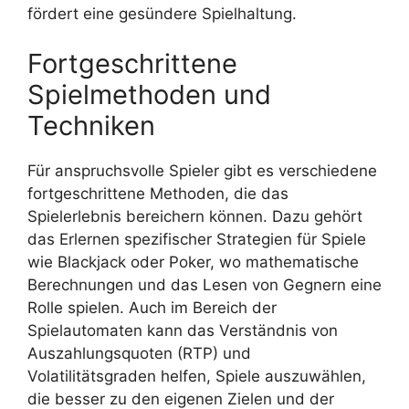
fördert eine gesündere Spielhaltung.
Fortgeschrittene
Spielmethoden und
Techniken
Für anspruchsvolle Spieler gibt es verschiedene
fortgeschrittene Methoden, die das
Spielerlebnis bereichern können. Dazu gehört
das Erlernen spezifischer Strategien für Spiele
wie Blackjack oder Poker, wo mathematische
Berechnungen und das Lesen von Gegnern eine
Rolle spielen. Auch im Bereich der
Spielautomaten kann das Verständnis von
Auszahlungsquoten (RTP) und
Volatilitätsgraden helfen, Spiele auszuwählen,
die besser zu den eigenen Zielen und der