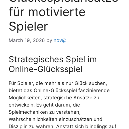
für motivierte
Spieler
March 19, 2026
by
nov@
Strategisches Spiel im
Online-Glücksspiel
Für Spieler, die mehr als nur Glück suchen,
bietet das Online-Glücksspiel faszinierende
Möglichkeiten, strategische Ansätze zu
entwickeln. Es geht darum, die
Spielmechaniken zu verstehen,
Wahrscheinlichkeiten einzuschätzen und
Disziplin zu wahren. Anstatt sich blindlings auf