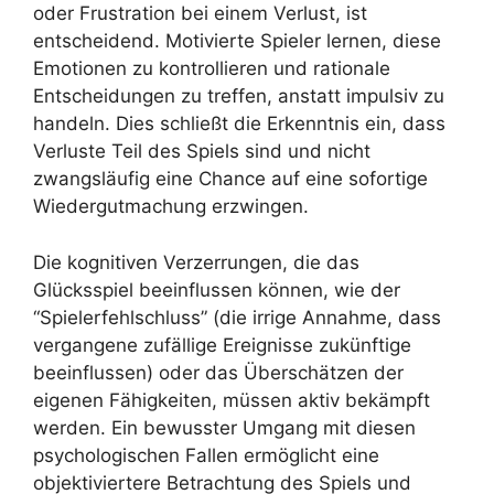
oder Frustration bei einem Verlust, ist
entscheidend. Motivierte Spieler lernen, diese
Emotionen zu kontrollieren und rationale
Entscheidungen zu treffen, anstatt impulsiv zu
handeln. Dies schließt die Erkenntnis ein, dass
Verluste Teil des Spiels sind und nicht
zwangsläufig eine Chance auf eine sofortige
Wiedergutmachung erzwingen.
Die kognitiven Verzerrungen, die das
Glücksspiel beeinflussen können, wie der
“Spielerfehlschluss” (die irrige Annahme, dass
vergangene zufällige Ereignisse zukünftige
beeinflussen) oder das Überschätzen der
eigenen Fähigkeiten, müssen aktiv bekämpft
werden. Ein bewusster Umgang mit diesen
psychologischen Fallen ermöglicht eine
objektiviertere Betrachtung des Spiels und