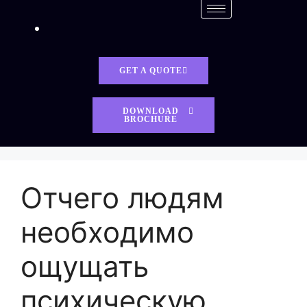
GET A QUOTE
DOWNLOAD
BROCHURE
Отчего людям
необходимо
ощущать
психическую