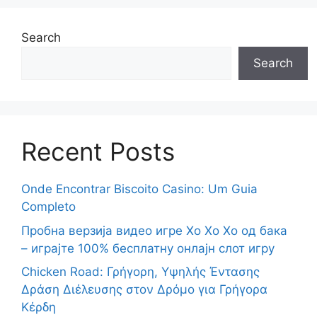
Search
Search
Recent Posts
Onde Encontrar Biscoito Casino: Um Guia
Completo
Пробна верзија видео игре Хо Хо Хо од бака
– играјте 100% бесплатну онлајн слот игру
Chicken Road: Γρήγορη, Υψηλής Έντασης
Δράση Διέλευσης στον Δρόμο για Γρήγορα
Κέρδη