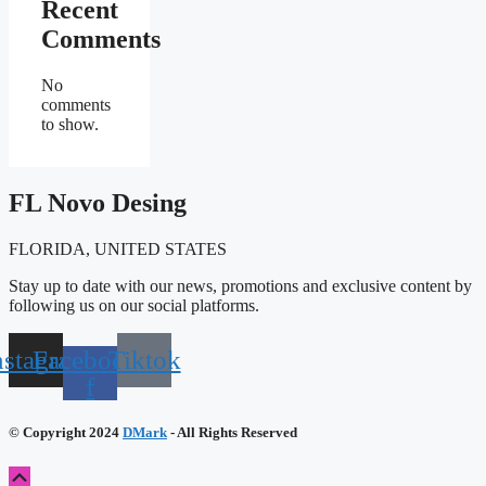
Recent
Comments
No
comments
to show.
FL Novo Desing
FLORIDA, UNITED STATES
Stay up to date with our news, promotions and exclusive content by
following us on our social platforms.
nstagram
Facebook-
Tiktok
f
© Copyright 2024
DMark
- All Rights Reserved
Scroll