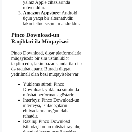
yalnız Apple cihazlarında
mövcuddur.
Amazon Appstore:
Android
üçün yaxşı bir alternativdir,
lakin tətbiq seçimi məhduddur.
Pinco Download-un
Rəqibləri ilə Müqayisəsi
Pinco Download, digər platformalarla
müqayisədə bir sıra üstünlüklər
təqdim edir, lakin bazar standartları ilə
də rəqabət aparır. Burada diqqət
yetirilməli olan bəzi müqayisələr var:
Yükləmə sürəti: Pinco
Download, yükləmə sürətində
müsbət performans göstərir.
İnterfeys: Pinco Download-un
interfeysi, istifadəçilərin
ehtiyaclarına uyğun daha
rahatdır.
Razılıq: Pinco Download
istifadəçilərdən müsbət rəy alır,
digərləri bəzən mənfi şərhlər