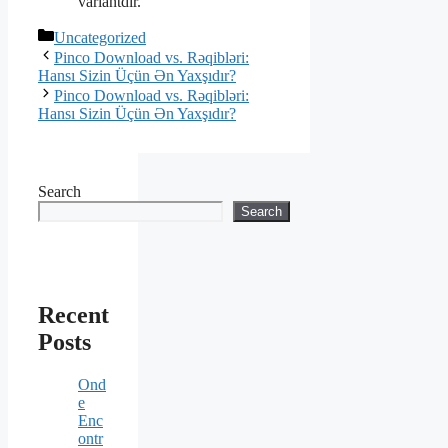
variantdır.
Categories
Uncategorized
Pinco Download vs. Rəqibləri:
Hansı Sizin Üçün Ən Yaxşıdır?
Pinco Download vs. Rəqibləri:
Hansı Sizin Üçün Ən Yaxşıdır?
Search
Search
Recent
Posts
Ond
e
Enc
ontr