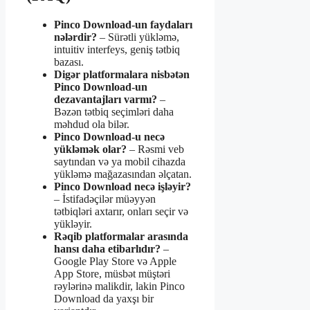
Pinco Download-un faydaları
nələrdir?
– Sürətli yükləmə,
intuitiv interfeys, geniş tətbiq
bazası.
Digər platformalara nisbətən
Pinco Download-un
dezavantajları varmı?
–
Bəzən tətbiq seçimləri daha
məhdud ola bilər.
Pinco Download-u necə
yükləmək olar?
– Rəsmi veb
saytından və ya mobil cihazda
yükləmə mağazasından əlçatan.
Pinco Download necə işləyir?
– İstifadəçilər müəyyən
tətbiqləri axtarır, onları seçir və
yükləyir.
Rəqib platformalar arasında
hansı daha etibarlıdır?
–
Google Play Store və Apple
App Store, müsbət müştəri
rəylərinə malikdir, lakin Pinco
Download da yaxşı bir