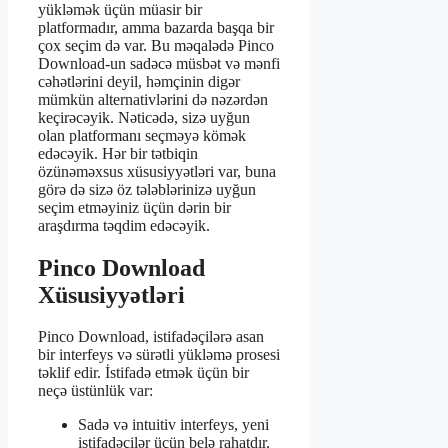
yükləmək üçün müasir bir
platformadır, amma bazarda başqa bir
çox seçim də var. Bu məqalədə Pinco
Download-un sadəcə müsbət və mənfi
cəhətlərini deyil, həmçinin digər
mümkün alternativlərini də nəzərdən
keçirəcəyik. Nəticədə, sizə uyğun
olan platformanı seçməyə kömək
edəcəyik. Hər bir tətbiqin
özünəməxsus xüsusiyyətləri var, buna
görə də sizə öz tələblərinizə uyğun
seçim etməyiniz üçün dərin bir
araşdırma təqdim edəcəyik.
Pinco Download
Xüsusiyyətləri
Pinco Download, istifadəçilərə asan
bir interfeys və sürətli yükləmə prosesi
təklif edir. İstifadə etmək üçün bir
neçə üstünlük var:
Sadə və intuitiv interfeys, yeni
istifadəçilər üçün belə rahatdır.