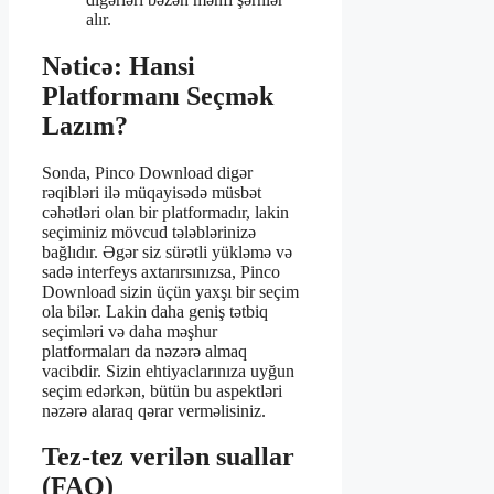
alır.
Nəticə: Hansi
Platformanı Seçmək
Lazım?
Sonda, Pinco Download digər
rəqibləri ilə müqayisədə müsbət
cəhətləri olan bir platformadır, lakin
seçiminiz mövcud tələblərinizə
bağlıdır. Əgər siz sürətli yükləmə və
sadə interfeys axtarırsınızsa, Pinco
Download sizin üçün yaxşı bir seçim
ola bilər. Lakin daha geniş tətbiq
seçimləri və daha məşhur
platformaları da nəzərə almaq
vacibdir. Sizin ehtiyaclarınıza uyğun
seçim edərkən, bütün bu aspektləri
nəzərə alaraq qərar verməlisiniz.
Tez-tez verilən suallar
(FAQ)