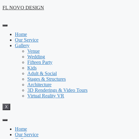
Skip
FL NOVO DESIGN
to
content
Home
Our Service
Gallery
Venue
Wedding
Fifteen Party
Kids
Adult & Social
Stages & Structures
Architecture
3D Renderings & Video Tours
Virtual Reality VR
X
Home
Our Service