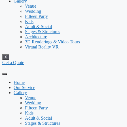
Gallery
Venue
Wedding
Fifteen Party
Kids
Adult & Social
Stages & Structures
Architecture
3D Renderings & Video Tours
Virtual Reality VR
X
Get a Quote
Home
Our Service
Gallery
Venue
Wedding
Fifteen Party
Kids
Adult & Social
Stages & Structures