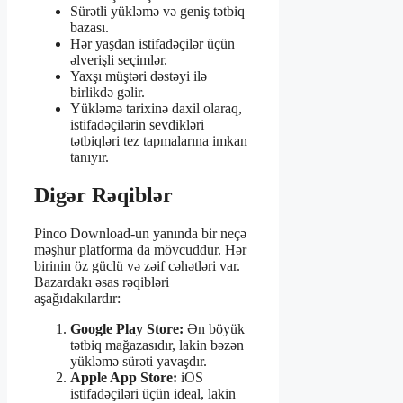
Sürətli yükləmə və geniş tətbiq
bazası.
Hər yaşdan istifadəçilər üçün
əlverişli seçimlər.
Yaxşı müştəri dəstəyi ilə
birlikdə gəlir.
Yükləmə tarixinə daxil olaraq,
istifadəçilərin sevdikləri
tətbiqləri tez tapmalarına imkan
tanıyır.
Digər Rəqiblər
Pinco Download-un yanında bir neçə
məşhur platforma da mövcuddur. Hər
birinin öz güclü və zəif cəhətləri var.
Bazardakı əsas rəqibləri
aşağıdakılardır:
Google Play Store:
Ən böyük
tətbiq mağazasıdır, lakin bəzən
yükləmə sürəti yavaşdır.
Apple App Store:
iOS
istifadəçiləri üçün ideal, lakin