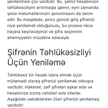
yenilənməsi çox vacibdir. Bu, yalnız hesabınızın
təhlükəsizliyini artırmaqla qalmır, eyni zamanda
şəxsi məlumatlarınızın qorunmasını da təmin
edir. Bu məqalədə, pinco güncel giriş şifrənizi
niyə yeniləməli olduğunuzu, bu prosesi necə
həyata keçirəcəyinizi və şifrə seçiminin
əhəmiyyətini müzakirə edəcəyik.
Şifrənin Təhlükəsizliyi
Üçün Yeniləmə
Təhlükəsiz bir hesab idarə etmək üçün
mütəmadi olaraq şifrənizi yeniləmək olduqca
vacibdir. Hakerlər, zəif şifrəları aşkar edə və
hesabınıza sızma cəhdləri edə bilərlər.
Aşağıdakı səbəblərdən ötəri şifrənizi yeniləmaq
vacibdir: