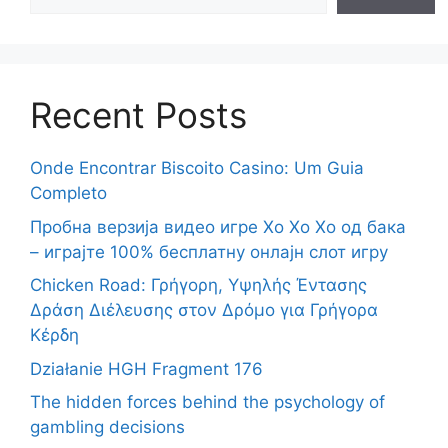
Recent Posts
Onde Encontrar Biscoito Casino: Um Guia
Completo
Пробна верзија видео игре Хо Хо Хо од бака
– играјте 100% бесплатну онлајн слот игру
Chicken Road: Γρήγορη, Υψηλής Έντασης
Δράση Διέλευσης στον Δρόμο για Γρήγορα
Κέρδη
Działanie HGH Fragment 176
The hidden forces behind the psychology of
gambling decisions