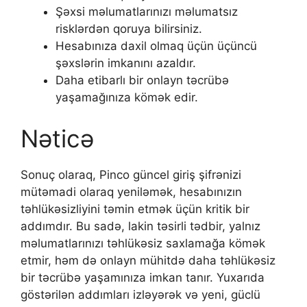
Şəxsi məlumatlarınızı məlumatsız
risklərdən qoruya bilirsiniz.
Hesabınıza daxil olmaq üçün üçüncü
şəxslərin imkanını azaldır.
Daha etibarlı bir onlayn təcrübə
yaşamağınıza kömək edir.
Nəticə
Sonuç olaraq, Pinco güncel giriş şifrənizi
mütəmadi olaraq yeniləmək, hesabınızın
təhlükəsizliyini təmin etmək üçün kritik bir
addımdır. Bu sadə, lakin təsirli tədbir, yalnız
məlumatlarınızı təhlükəsiz saxlamağa kömək
etmir, həm də onlayn mühitdə daha təhlükəsiz
bir təcrübə yaşamınıza imkan tanır. Yuxarıda
göstərilən addımları izləyərək və yeni, güclü