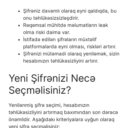
Şifrəniz davamlı olaraq eyni qaldıqda, bu
onu təhlükəsizsizləşdirir.
Rəqəmsal mühitdə məlumatların leak
olma riski daima var.
İstifadə edilən şifrəların müxtəlif
platformalarda eyni olması, riskləri artırır.
Şifrənizi mütəmadi olaraq yeniləmək, sizin
hesabınızın təhlükəsizliyini artırır.
Yeni Şifrənizi Necə
Seçməlisiniz?
Yenilənmiş şifrə seçimi, hesabınızın
təhlükəsizliyini artırmaq baxımından son dərəcə
önəmlidir. Aşağıdakı kriteriyalara uyğun olaraq
yeni şifrə seçməlisiniz: