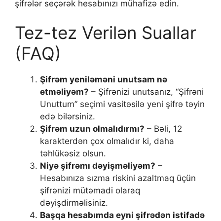
şifrələr seçərək hesabınızı mühafizə edin.
Tez-tez Verilən Suallar
(FAQ)
Şifrəm yeniləməni unutsam nə
etməliyəm?
– Şifrənizi unutsanız, “Şifrəni
Unuttum” seçimi vasitəsilə yeni şifrə təyin
edə bilərsiniz.
Şifrəm uzun olmalıdırmı?
– Bəli, 12
karakterdən çox olmalıdır ki, daha
təhlükəsiz olsun.
Niyə şifrəmı dəyişməliyəm?
–
Hesabınıza sızma riskini azaltmaq üçün
şifrənizi mütəmadi olaraq
dəyişdirməlisiniz.
Başqa hesabımda eyni şifrədən istifadə