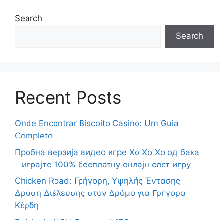
Search
Search
Recent Posts
Onde Encontrar Biscoito Casino: Um Guia
Completo
Пробна верзија видео игре Хо Хо Хо од бака
– играјте 100% бесплатну онлајн слот игру
Chicken Road: Γρήγορη, Υψηλής Έντασης
Δράση Διέλευσης στον Δρόμο για Γρήγορα
Κέρδη