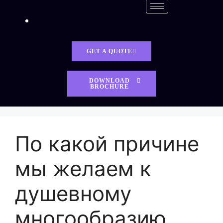
GET A QUOTE
DOWNLOAD
BROCHURE
По какой причине
мы желаем к
душевному
многообразию