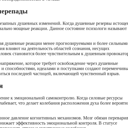
перепады
внезапных душевных изменений. Когда душевные резервы истоще
ально мощные реакции. Данное состояние психологи называют
лая душевные реакции менее прогнозируемыми и более сильными
я влияют на деятельность областей сознания, несущих
человек становится более чувствительным к душевным провокато
апряжение, которое требует освобождение через душевные
 и способностями, идеалами и поступками создают переменчив
иться последней частицей, включающей чувственный взрыв.
я
мение к эмоциональной самоконтролю. Когда силовые ресурсы
абевает, что делает колебания расположения духа более вероят
янное давление когнитивных механизмов. Мозг обязан перевари
онижает эффективность эмоциональной контроля. В статусе