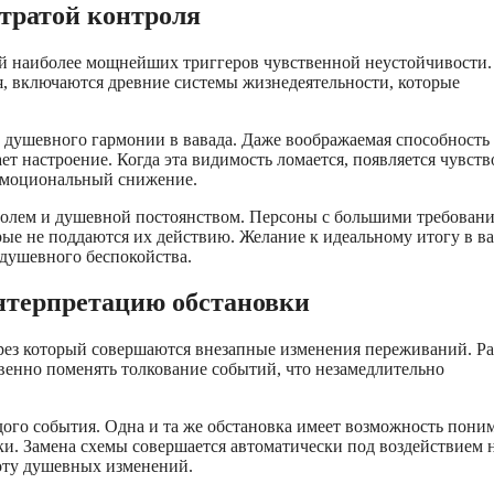
утратой контроля
й наиболее мощнейших триггеров чувственной неустойчивости.
я, включаются древние системы жизнедеятельности, которые
 душевного гармонии в вавада. Даже воображаемая способность
т настроение. Когда эта видимость ломается, появляется чувств
 эмоциональный снижение.
ролем и душевной постоянством. Персоны с большими требован
рые не поддаются их действию. Желание к идеальному итогу в в
 душевного беспокойства.
нтерпретацию обстановки
рез который совершаются внезапные изменения переживаний. Р
енно поменять толкование событий, что незамедлительно
го события. Одна и та же обстановка имеет возможность поним
ки. Замена схемы совершается автоматически под воздействием 
оту душевных изменений.