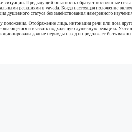
нки ситуации. Предыдущий опытность образует постоянные связ
льными реакциями в vavada. Когда настоящая положение включ
ия душевного статуса без задействования намеренного изучения
 положения. Отображение лица, интонация речи или поза друг
вершающегося и вызвать подходящую душевную реакцию. Указа
люционировали долгие периоды назад и продолжает быть важн