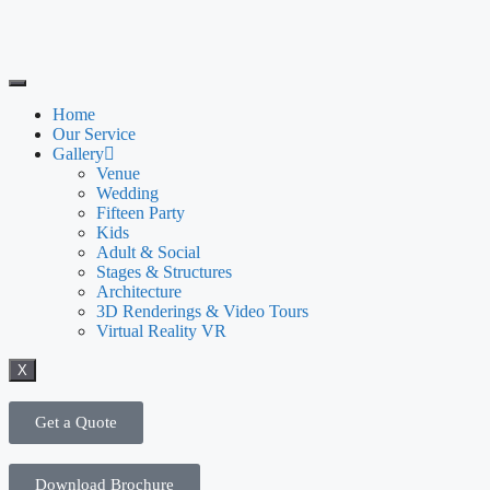
Home
Our Service
Gallery
Venue
Wedding
Fifteen Party
Kids
Adult & Social
Stages & Structures
Architecture
3D Renderings & Video Tours
Virtual Reality VR
X
Get a Quote
Download Brochure