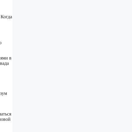
 Когда
о
иями в
авада
азум
аться
новой