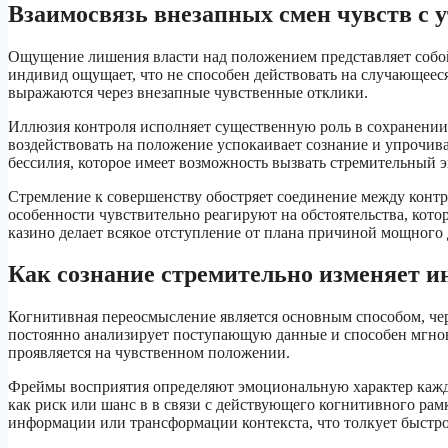
Взаимосвязь внезапных смен чувств с 
Ощущение лишения власти над положением представляет собо
индивид ощущает, что не способен действовать на случающеес
выражаются через внезапные чувственные отклики.
Иллюзия контроля исполняет существенную роль в сохранении
воздействовать на положение успокаивает сознание и упрочивае
бессилия, которое имеет возможность вызвать стремительный
Стремление к совершенству обостряет соединение между конт
особенности чувствительно реагируют на обстоятельства, кото
казино делает всякое отступление от плана причиной мощного
Как сознание стремительно изменяет и
Когнитивная переосмысление является основным способом, че
постоянно анализирует поступающую данные и способен мгнов
проявляется на чувственном положении.
Фреймы восприятия определяют эмоциональную характер каждо
как риск или шанс в в связи с действующего когнитивного рам
информации или трансформации контекста, что толкует быстр