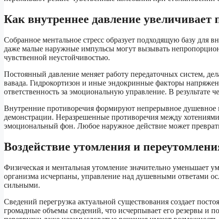
Как внутреннее давление увеличивает 
Собранное ментальное стресс образует подходящую базу для 
даже малые наружные импульсы могут вызывать непропорцион
чувственной неустойчивостью.
Постоянный давление меняет работу передаточных систем, де
вавада. Гидрокортизон и иные эндокринные факторы напряжени
ответственность за эмоциональную управление. В результате 
Внутренние противоречия формируют непрерывное душевное н
демонстрации. Неразрешенные противоречия между хотениями
эмоциональный фон. Любое наружное действие может преврат
Воздействие утомления и переутомлени
Физическая и ментальная утомление значительно уменьшает у
организма исчерпаны, управление над душевными ответами осл
сильными.
Сведений перегрузка актуальной существования создает посто
громадные объемы сведений, что исчерпывает его резервы и п