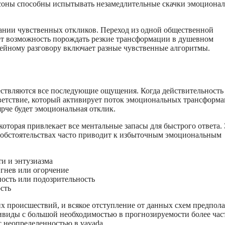
рсоны способны испытывать незамедлительные скачки эмоциона
нии чувственных откликов. Переход из одной общественной
ет возможность порождать резкие трансформации в душевном
мейному разговору включает разные чувственные алгоритмы.
ствляются все последующие ощущения. Когда действительность
ветствие, который активирует поток эмоциональных трансформа
рче будет эмоциональная отклик.
оторая привлекает все ментальные запасы для быстрого ответа.
 обстоятельствах часто приводит к избыточным эмоциональным
и и энтузиазма
гнев или огорчение
ость или подозрительность
сть
их происшествий, и всякое отступление от данных схем предпола
ивиды с большой необходимостью в прогнозируемости более час
 неопределенностью в vavada.