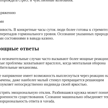
порождать стресс и чувственные колебания.
апряжению
ыми
ивость. В конкретные часы суток люди более готовы к стремит
 перепадов гормонального уровня. Осознание указанных природ
и состояниями в вавада казино.
мощные ответы
то незначительные случаи часто вызывают более мощные реакции
ные проблемы захватывают врасплох, когда ментальная оборона
обительные механизмы.
е напряжение имеет возможность выплеснуться через реакцию н
трачены, даже наиболее малый стимул превращается решающим
зумляет непосредственно индивида своей яркостью.
стрять эмоциональную отклик. Разбившаяся кружка может пони
устроенности существования. Сознание машинально объединяет т
орциональность ответа в vavada.