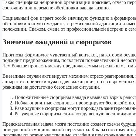
Такая специфика нейронной организации поясняет, отчего пе
состояния при перемене обстановки вавада казино.
Социальный фон играет особо значимую функцию в формирова
обстановки в иную нуждается стремительной адаптации и име
положении. Скажем, смена от профессиональной встречи к се
Значение ожиданий и сюрпризов
Прогнозы формируют чувственный контекст, на котором осуще
подходит предположениям, появляется познавательный несоот
Чем больше пропасть между предполагаемым и реальным, тем я
Внезапные случаи активируют механизм стресс-реагирования, к
аппарат исторически нужен для выживания, но в современных
реакциям на достаточно безопасные ситуации.
Положительные сюрпризы вавада вызывают взрыв радост
Неблагоприятные сюрпризы провоцируют беспокойство, 
Равнодушные сюрпризы могут порождать заинтересованн
Регулярные сюрпризы снижают душевную восприимчиво
Предсказательная задача мозга постоянно создает схемы будущ
немедленной эмоциональной пересмотра. Как раз поэтому инд
переживают резкие чувственные колебания при столкновении с