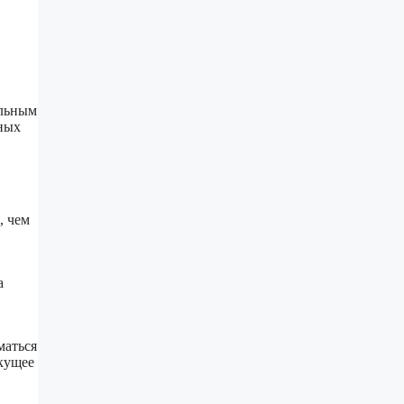
ельным
ных
, чем
а
маться
екущее