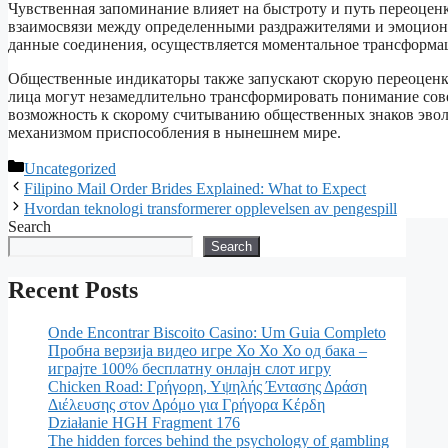
Чувственная запоминание влияет на быстроту и путь переоце
взаимосвязи между определенными раздражителями и эмоциона
данные соединения, осуществляется моментальное трансформац
Общественные индикаторы также запускают скорую переоценку
лица могут незамедлительно трансформировать понимание со
возможность к скорому считыванию общественных знаков эво
механизмом приспособления в нынешнем мире.
Uncategorized
Filipino Mail Order Brides Explained: What to Expect
Hvordan teknologi transformerer opplevelsen av pengespill
Search
Search
Recent Posts
Onde Encontrar Biscoito Casino: Um Guia Completo
Пробна верзија видео игре Хо Хо Хо од бака –
играјте 100% бесплатну онлајн слот игру
Chicken Road: Γρήγορη, Υψηλής Έντασης Δράση
Διέλευσης στον Δρόμο για Γρήγορα Κέρδη
Działanie HGH Fragment 176
The hidden forces behind the psychology of gambling