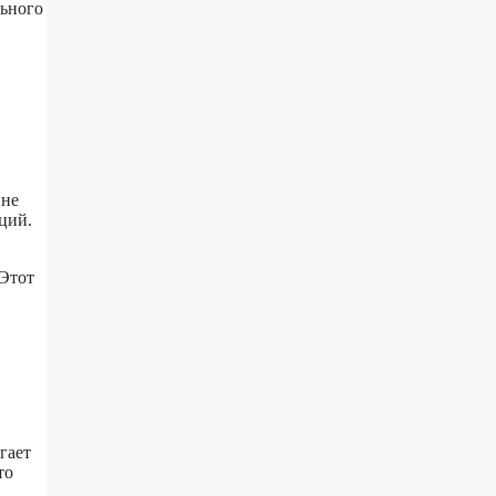
льного
 не
ций.
 Этот
гает
то