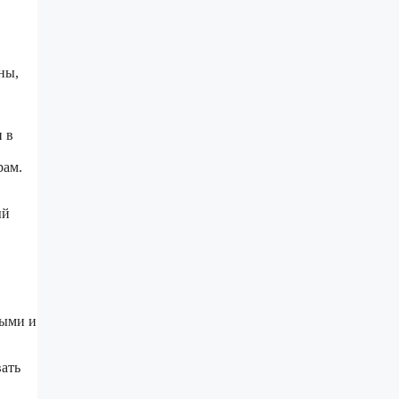
ны,
 в
рам.
ый
ными и
вать