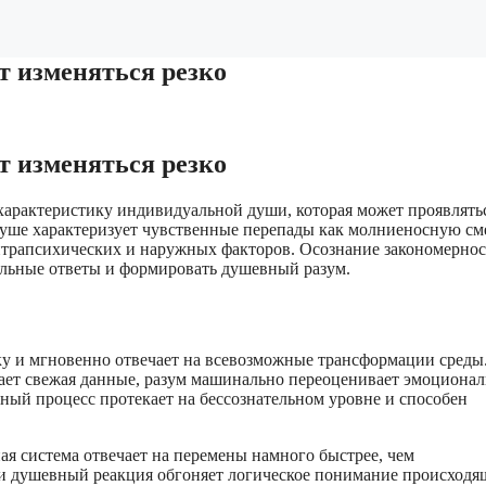
т изменяться резко
т изменяться резко
арактеристику индивидуальной души, которая может проявлятьс
душе характеризует чувственные перепады как молниеносную см
интрапсихических и наружных факторов. Осознание закономерно
льные ответы и формировать душевный разум.
у и мгновенно отвечает на всевозможные трансформации среды
кает свежая данные, разум машинально переоценивает эмоциона
нный процесс протекает на бессознательном уровне и способен
я система отвечает на перемены намного быстрее, чем
вии душевный реакция обгоняет логическое понимание происходя