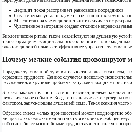
перегрузки даже незамысловатые решения имеют возможность 
Дефицит покоя расстраивает равновесие посредников
Соматическое усталость уменьшает сопротивляемость н
Мыслительная чрезмерность тратит психические резервы
Чувственное выгорание создает отклики непредсказуем
Биологические ритмы также воздействуют на душевную устойч
трансформациям эмоционального состояния из-за врожденных
закономерностей помогает эффективнее управлять чувственным
Почему мелкие события провоцируют 
Парадокс чувственной чувствительности заключается в том, ч
серьезные трудности. Данное случается поскольку незначитель
расслаблена, а крупные проблемы запускают мощные приспос
Эффект заключительной частицы поясняет, почему накопленно
незначительное событие. Когда интрапсихические резервы по
фактором, запускающим душевный срыв. Такая реакция часто и
Образное смысл малых происшествий может неоднократно обо
не просто как бытовая неприятность, а как знак всеобщей не
событие с более масштабными трудностями, что толкует непроп