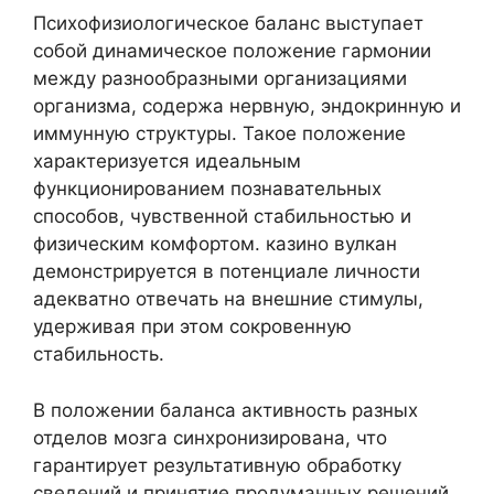
Психофизиологическое баланс выступает
собой динамическое положение гармонии
между разнообразными организациями
организма, содержа нервную, эндокринную и
иммунную структуры. Такое положение
характеризуется идеальным
функционированием познавательных
способов, чувственной стабильностью и
физическим комфортом. казино вулкан
демонстрируется в потенциале личности
адекватно отвечать на внешние стимулы,
удерживая при этом сокровенную
стабильность.
В положении баланса активность разных
отделов мозга синхронизирована, что
гарантирует результативную обработку
сведений и принятие продуманных решений.