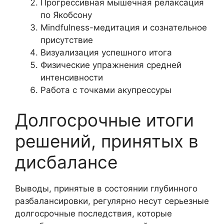
Прогрессивная мышечная релаксация
по Якобсону
Mindfulness-медитация и сознательное
присутствие
Визуализация успешного итога
Физические упражнения средней
интенсивности
Работа с точками акупрессуры
Долгосрочные итоги
решений, принятых в
дисбалансе
Выводы, принятые в состоянии глубинного
разбалансировки, регулярно несут серьезные
долгосрочные последствия, которые