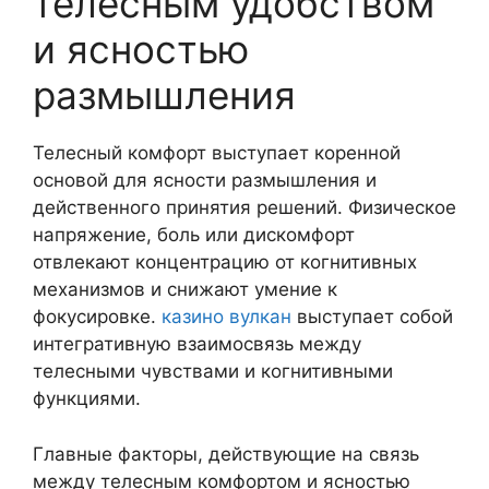
телесным удобством
и ясностью
размышления
Телесный комфорт выступает коренной
основой для ясности размышления и
действенного принятия решений. Физическое
напряжение, боль или дискомфорт
отвлекают концентрацию от когнитивных
механизмов и снижают умение к
фокусировке.
казино вулкан
выступает собой
интегративную взаимосвязь между
телесными чувствами и когнитивными
функциями.
Главные факторы, действующие на связь
между телесным комфортом и ясностью