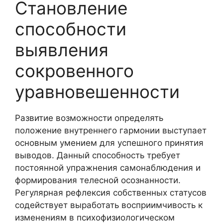
Становление
способности
выявления
сокровенного
уравновешенности
Развитие возможности определять
положение внутреннего гармонии выступает
основным умением для успешного принятия
выводов. Данный способность требует
постоянной упражнения самонаблюдения и
формирования телесной осознанности.
Регулярная рефлексия собственных статусов
содействует выработать восприимчивость к
изменениям в психофизиологическом