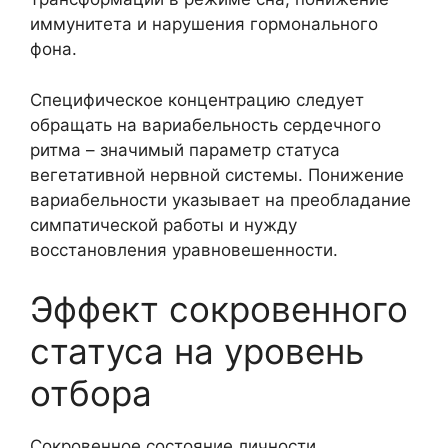
иммунитета и нарушения гормонального
фона.
Специфическое концентрацию следует
обращать на вариабельность сердечного
ритма – значимый параметр статуса
вегетативной нервной системы. Понижение
вариабельности указывает на преобладание
симпатической работы и нужду
восстановления уравновешенности.
Эффект сокровенного
статуса на уровень
отбора
Сокровенное состояние личности