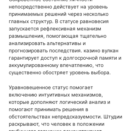
непосредственно действует на уровень
принимаемых решений через несколько
главных структур. В статусе равновесия
запускается рефлексивная механизм
размышления, помогающая тщательно
анализировать альтернативы и
прогнозировать последствия. казино вулкан
гарантирует доступ к долгосрочной памяти и
аккумулированному впечатлению, что
существенно обостряет уровень выбора.
Уравновешенное статус помогает
включению интуитивных механизмов,
которые дополняют логический анализ и
помогают принимать решения в
обстоятельствах непредсказуемости. Штудии
раскрывают, что человек в положении