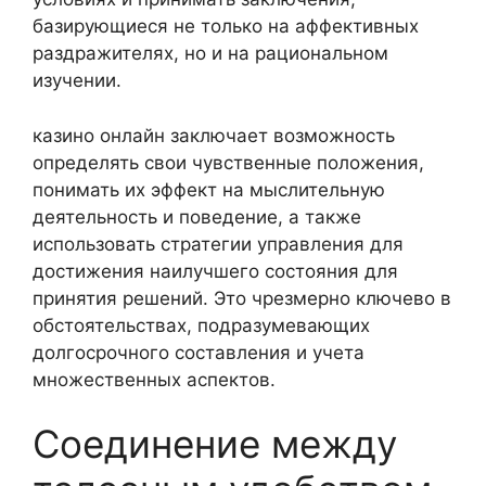
базирующиеся не только на аффективных
раздражителях, но и на рациональном
изучении.
казино онлайн заключает возможность
определять свои чувственные положения,
понимать их эффект на мыслительную
деятельность и поведение, а также
использовать стратегии управления для
достижения наилучшего состояния для
принятия решений. Это чрезмерно ключево в
обстоятельствах, подразумевающих
долгосрочного составления и учета
множественных аспектов.
Соединение между