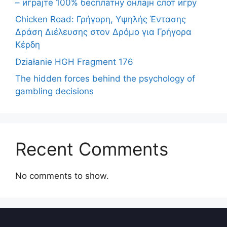
– играјте 100% бесплатну онлајн слот игру
Chicken Road: Γρήγορη, Υψηλής Έντασης
Δράση Διέλευσης στον Δρόμο για Γρήγορα
Κέρδη
Działanie HGH Fragment 176
The hidden forces behind the psychology of
gambling decisions
Recent Comments
No comments to show.