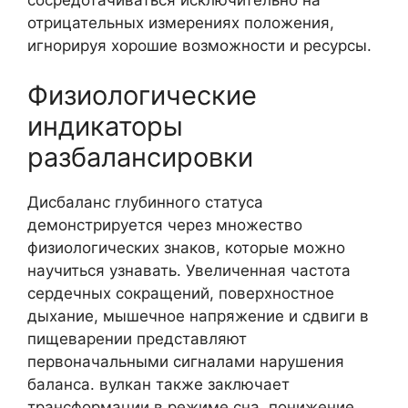
отрицательных измерениях положения,
игнорируя хорошие возможности и ресурсы.
Физиологические
индикаторы
разбалансировки
Дисбаланс глубинного статуса
демонстрируется через множество
физиологических знаков, которые можно
научиться узнавать. Увеличенная частота
сердечных сокращений, поверхностное
дыхание, мышечное напряжение и сдвиги в
пищеварении представляют
первоначальными сигналами нарушения
баланса. вулкан также заключает
трансформации в режиме сна, понижение