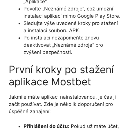
„Aplikace“.
Povolte „Neznámé zdroje“, což umožní
instalaci aplikací mimo Google Play Store.
Sledujte výše uvedené kroky pro stažení
a instalaci souboru APK.
Po instalaci nezapomeňte znovu
deaktivovat „Neznámé zdroje“ pro
zvýšení bezpečnosti.
První kroky po stažení
aplikace Mostbet
Jakmile máte aplikaci nainstalovanou, je čas ji
začít používat. Zde je několik doporučení pro
úspěšné zahájení:
Přihlášení do účtu:
Pokud už máte účet,