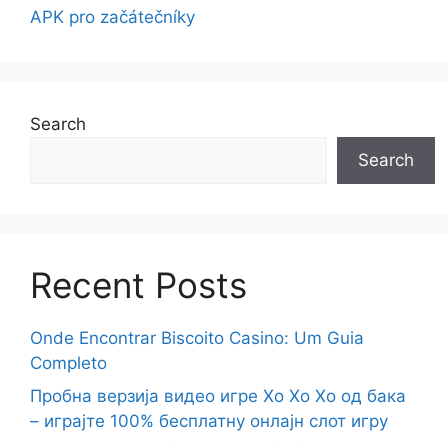
APK pro začátečníky
Search
Search
Recent Posts
Onde Encontrar Biscoito Casino: Um Guia
Completo
Пробна верзија видео игре Хо Хо Хо од бака
– играјте 100% бесплатну онлајн слот игру