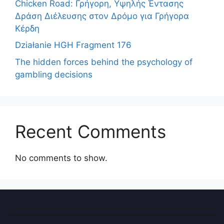
Chicken Road: Γρήγορη, Υψηλής Έντασης
Δράση Διέλευσης στον Δρόμο για Γρήγορα
Κέρδη
Działanie HGH Fragment 176
The hidden forces behind the psychology of
gambling decisions
Recent Comments
No comments to show.