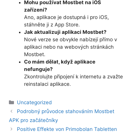
Mohu používat Mostbet na iOS
zařízení?
Ano, aplikace je dostupná i pro iOS,
stáhněte ji z App Store.
Jak aktualizuji aplikaci Mostbet?
Nové verze se obvykle nabízejí přímo v
aplikaci nebo na webových stránkách
Mostbet.
Co mám dělat, když aplikace
nefunguje?
Zkontrolujte připojení k internetu a zvažte
reinstalaci aplikace.
Uncategorized
Podrobný průvodce stahováním Mostbet
APK pro začátečníky
Positive Effekte von Primobolan Tabletten