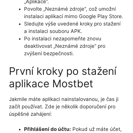
„Aplikace“.
Povolte „Neznámé zdroje“, což umožní
instalaci aplikací mimo Google Play Store.
Sledujte výše uvedené kroky pro stažení
a instalaci souboru APK.
Po instalaci nezapomeňte znovu
deaktivovat „Neznámé zdroje“ pro
zvýšení bezpečnosti.
První kroky po stažení
aplikace Mostbet
Jakmile máte aplikaci nainstalovanou, je čas ji
začít používat. Zde je několik doporučení pro
úspěšné zahájení:
Přihlášení do účtu:
Pokud už máte účet,