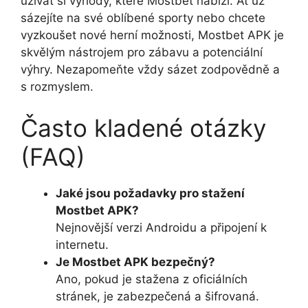
užívat si výhody, které Mostbet nabízí. Ať už
sázejíte na své oblíbené sporty nebo chcete
vyzkoušet nové herní možnosti, Mostbet APK je
skvělým nástrojem pro zábavu a potenciální
výhry. Nezapomeňte vždy sázet zodpovědně a
s rozmyslem.
Často kladené otázky
(FAQ)
Jaké jsou požadavky pro stažení
Mostbet APK?
Nejnovější verzi Androidu a připojení k
internetu.
Je Mostbet APK bezpečný?
Ano, pokud je stažena z oficiálních
stránek, je zabezpečená a šifrovaná.