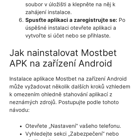
soubor v úložišti a klepněte na něj k
zahájení instalace.
Spusťte aplikaci a zaregistrujte se:
Po
úspěšné instalaci otevřete aplikaci a
vytvořte si účet nebo se přihlaste.
Jak nainstalovat Mostbet
APK na zařízení Android
Instalace aplikace Mostbet na zařízení Android
může vyžadovat několik dalších kroků vzhledem
k omezením ohledně stahování aplikací z
neznámých zdrojů. Postupujte podle tohoto
návodu:
Otevřete „Nastavení“ vašeho telefonu.
Vyhledejte sekci „Zabezpečení“ nebo