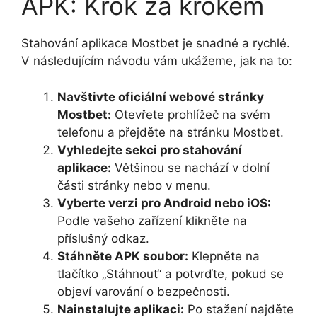
APK: Krok za krokem
Stahování aplikace Mostbet je snadné a rychlé.
V následujícím návodu vám ukážeme, jak na to:
Navštivte oficiální webové stránky
Mostbet:
Otevřete prohlížeč na svém
telefonu a přejděte na stránku Mostbet.
Vyhledejte sekci pro stahování
aplikace:
Většinou se nachází v dolní
části stránky nebo v menu.
Vyberte verzi pro Android nebo iOS:
Podle vašeho zařízení klikněte na
příslušný odkaz.
Stáhněte APK soubor:
Klepněte na
tlačítko „Stáhnout“ a potvrďte, pokud se
objeví varování o bezpečnosti.
Nainstalujte aplikaci:
Po stažení najděte