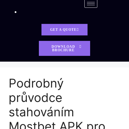
GET A QUOTE
DOWNLOAD
BROCHURE
Podrobný
průvodce
stahováním
Mostbet APK pro