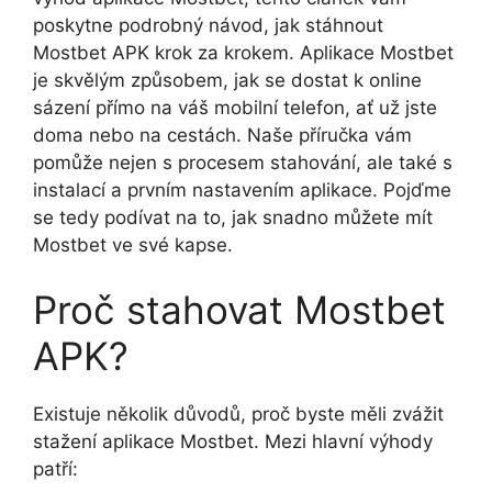
poskytne podrobný návod, jak stáhnout
Mostbet APK krok za krokem. Aplikace Mostbet
je skvělým způsobem, jak se dostat k online
sázení přímo na váš mobilní telefon, ať už jste
doma nebo na cestách. Naše příručka vám
pomůže nejen s procesem stahování, ale také s
instalací a prvním nastavením aplikace. Pojďme
se tedy podívat na to, jak snadno můžete mít
Mostbet ve své kapse.
Proč stahovat Mostbet
APK?
Existuje několik důvodů, proč byste měli zvážit
stažení aplikace Mostbet. Mezi hlavní výhody
patří: