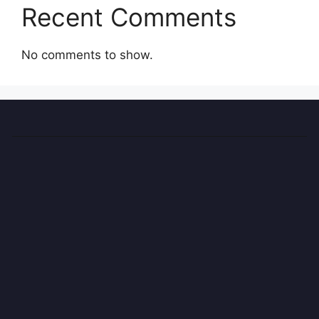
Recent Comments
No comments to show.