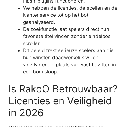
Flash-plugins functioneren.
We hebben de licenties, de spellen en de
klantenservice tot op het bot
geanalyseerd.
De zoekfunctie laat spelers direct hun
favoriete titel vinden zonder eindeloos
scrollen.
Dit beleid trekt serieuze spelers aan die
hun winsten daadwerkelijk willen
verzilveren, in plaats van vast te zitten in
een bonusloop.
Is RakoO Betrouwbaar?
Licenties en Veiligheid
in 2026