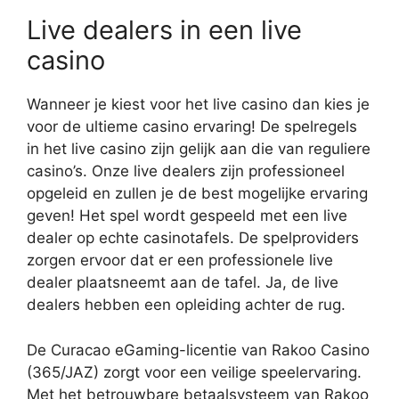
Live dealers in een live
casino
Wanneer je kiest voor het live casino dan kies je
voor de ultieme casino ervaring! De spelregels
in het live casino zijn gelijk aan die van reguliere
casino’s. Onze live dealers zijn professioneel
opgeleid en zullen je de best mogelijke ervaring
geven! Het spel wordt gespeeld met een live
dealer op echte casinotafels. De spelproviders
zorgen ervoor dat er een professionele live
dealer plaatsneemt aan de tafel. Ja, de live
dealers hebben een opleiding achter de rug.
De Curacao eGaming-licentie van Rakoo Casino
(365/JAZ) zorgt voor een veilige speelervaring.
Met het betrouwbare betaalsysteem van Rakoo