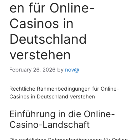
en für Online-
Casinos in
Deutschland
verstehen
February 26, 2026
by
nov@
Rechtliche Rahmenbedingungen für Online-
Casinos in Deutschland verstehen
Einführung in die Online-
Casino-Landschaft
Die rechtlichen Rahmenbedingungen für Online-