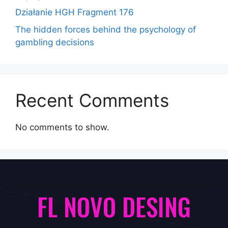
Działanie HGH Fragment 176
The hidden forces behind the psychology of
gambling decisions
Recent Comments
No comments to show.
FL NOVO DESING