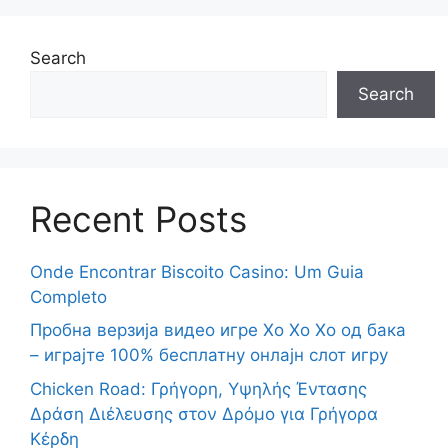
Search
Search
Recent Posts
Onde Encontrar Biscoito Casino: Um Guia
Completo
Пробна верзија видео игре Хо Хо Хо од бака
– играјте 100% бесплатну онлајн слот игру
Chicken Road: Γρήγορη, Υψηλής Έντασης
Δράση Διέλευσης στον Δρόμο για Γρήγορα
Κέρδη