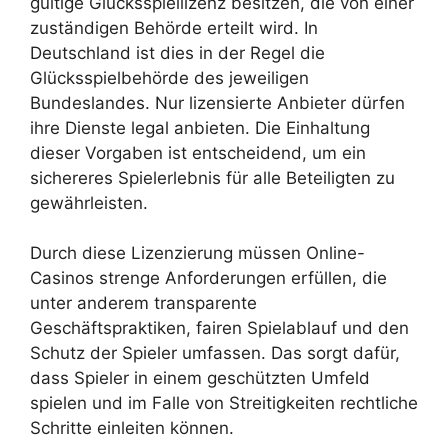
gültige Glücksspiellizenz besitzen, die von einer
zuständigen Behörde erteilt wird. In
Deutschland ist dies in der Regel die
Glücksspielbehörde des jeweiligen
Bundeslandes. Nur lizensierte Anbieter dürfen
ihre Dienste legal anbieten. Die Einhaltung
dieser Vorgaben ist entscheidend, um ein
sichereres Spielerlebnis für alle Beteiligten zu
gewährleisten.
Durch diese Lizenzierung müssen Online-
Casinos strenge Anforderungen erfüllen, die
unter anderem transparente
Geschäftspraktiken, fairen Spielablauf und den
Schutz der Spieler umfassen. Das sorgt dafür,
dass Spieler in einem geschützten Umfeld
spielen und im Falle von Streitigkeiten rechtliche
Schritte einleiten können.