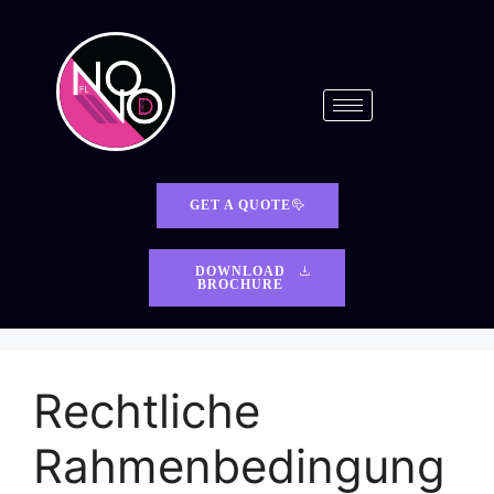
GET A QUOTE
DOWNLOAD
BROCHURE
Rechtliche
Rahmenbedingung