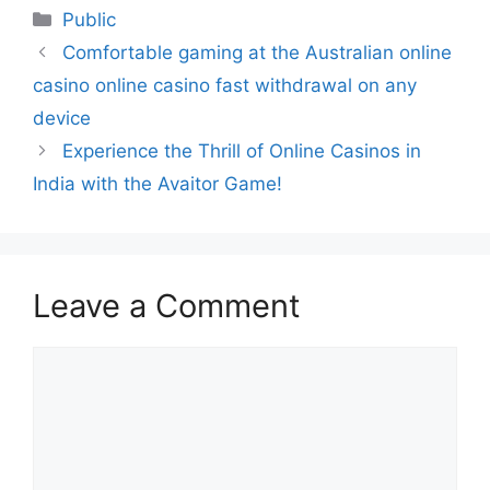
Public
Comfortable gaming at the Australian online
casino online casino fast withdrawal on any
device
Experience the Thrill of Online Casinos in
India with the Avaitor Game!
Leave a Comment