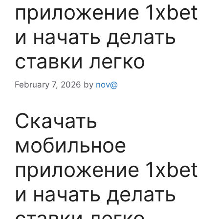
приложение 1xbet
и начать делать
ставки легко
February 7, 2026
by
nov@
Скачать
мобильное
приложение 1xbet
и начать делать
ставки легко