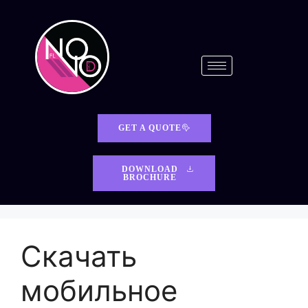
GET A QUOTE
DOWNLOAD
BROCHURE
Скачать
мобильное