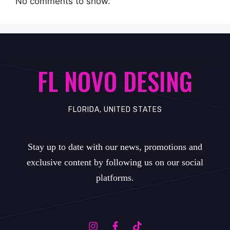
No comments to show.
FL NOVO DESING
FLORIDA, UNITED STATES
Stay up to date with our news, promotions and
exclusive content by following us on our social
platforms.